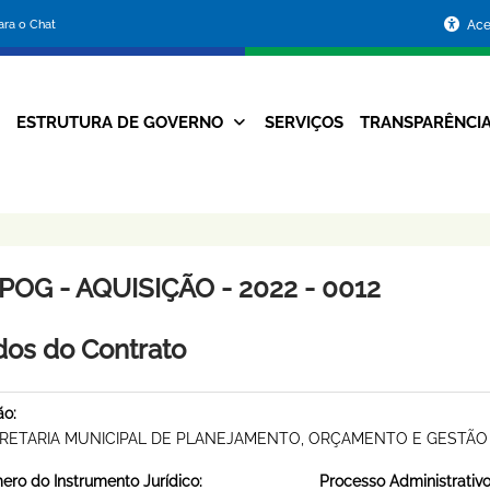
Portal
para o Chat
Ace
da
Prefeitura
ESTRUTURA DE GOVERNO
SERVIÇOS
TRANSPARÊNCI
Navegação
de
Principal
Belo
Horizonte
OG - AQUISIÇÃO - 2022 - 0012
os do Contrato
ão:
RETARIA MUNICIPAL DE PLANEJAMENTO, ORÇAMENTO E GESTÃO
ro do Instrumento Jurídico:
Processo Administrativo