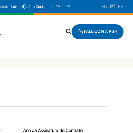
−
+
A
A
EN
PT
ES
ssibilidade
Alto Contraste
FALE COM A PBH
A
:
Ano da Assinatura do Contrato: