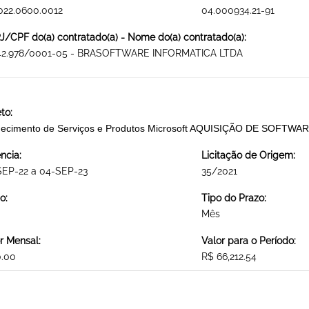
022.0600.0012
04.000934.21-91
/CPF do(a) contratado(a) - Nome do(a) contratado(a):
142.978/0001-05 - BRASOFTWARE INFORMATICA LTDA
to:
necimento de Serviços e Produtos Microsoft AQUISIÇÃO DE SOFTW
ncia:
Licitação de Origem:
SEP-22 a 04-SEP-23
35/2021
o:
Tipo do Prazo:
Mês
r Mensal:
Valor para o Período:
0.00
R$ 66,212.54