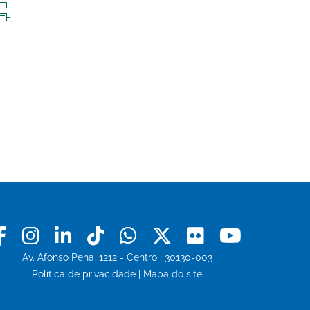
IMPRIMIR
ESTA
PÁGINA
Facebook
Instagram
Linkedin
Tiktok
Whatsapp
X
Flickr
Youtu
Av. Afonso Pena, 1212 - Centro | 30130-003
Política de privacidade
|
Mapa do site