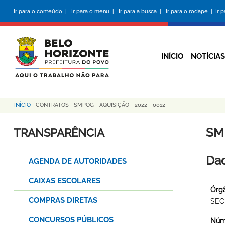
Pular
Ir para o conteúdo |
Ir para o menu |
Ir para a busca |
Ir para o rodapé |
Ir 
para
o
conteúdo
principal
INÍCIO
NOTÍCIAS
INÍCIO
-
CONTRATOS
-
SMPOG - AQUISIÇÃO - 2022 - 0012
Trilha
de
SMP
TRANSPARÊNCIA
navegação
Dad
AGENDA DE AUTORIDADES
CAIXAS ESCOLARES
Órg
COMPRAS DIRETAS
SEC
CONCURSOS PÚBLICOS
Núme