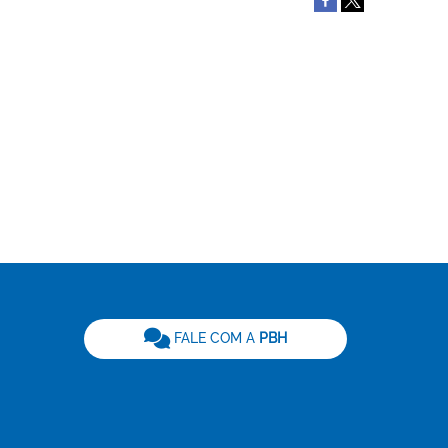
be
FALE COM A
PBH