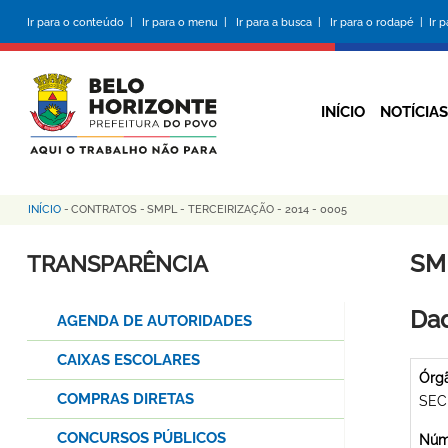
Pular
Ir para o conteúdo |
Ir para o menu |
Ir para a busca |
Ir para o rodapé |
Ir 
para
o
conteúdo
principal
INÍCIO
NOTÍCIAS
INÍCIO
-
CONTRATOS
-
SMPL - TERCEIRIZAÇÃO - 2014 - 0005
Trilha
de
SMP
TRANSPARÊNCIA
navegação
Dad
AGENDA DE AUTORIDADES
CAIXAS ESCOLARES
Órg
COMPRAS DIRETAS
SEC
CONCURSOS PÚBLICOS
Núme