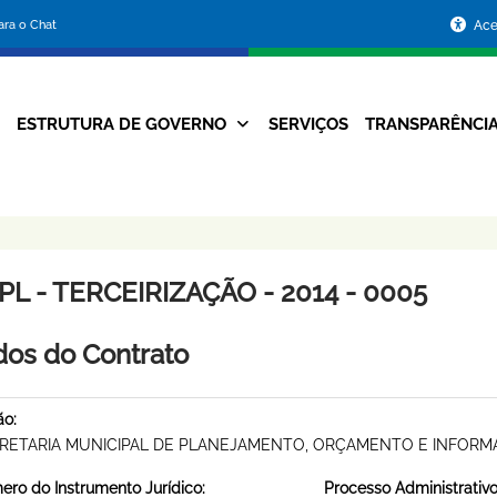
Portal
para o Chat
Ace
da
Prefeitura
ESTRUTURA DE GOVERNO
SERVIÇOS
TRANSPARÊNCI
Navegação
de
Principal
Belo
Horizonte
L - TERCEIRIZAÇÃO - 2014 - 0005
os do Contrato
ão:
RETARIA MUNICIPAL DE PLANEJAMENTO, ORÇAMENTO E INFOR
ro do Instrumento Jurídico:
Processo Administrativo