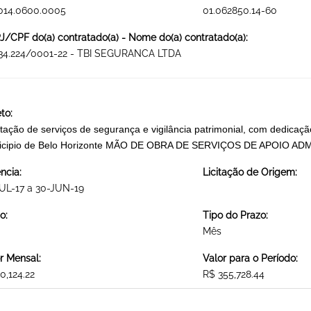
014.0600.0005
01.062850.14-60
/CPF do(a) contratado(a) - Nome do(a) contratado(a):
534.224/0001-22 - TBI SEGURANCA LTDA
to:
tação de serviços de segurança e vigilância patrimonial, com dedica
icipio de Belo Horizonte MÃO DE OBRA DE SERVIÇOS DE APOIO 
ncia:
Licitação de Origem:
UL-17 a 30-JUN-19
o:
Tipo do Prazo:
Mês
r Mensal:
Valor para o Período:
0,124.22
R$ 355,728.44