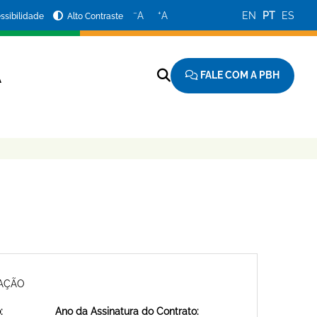
−
+
A
A
EN
PT
ES
ssibilidade
Alto Contraste
FALE COM A PBH
A
MAÇÃO
:
Ano da Assinatura do Contrato: