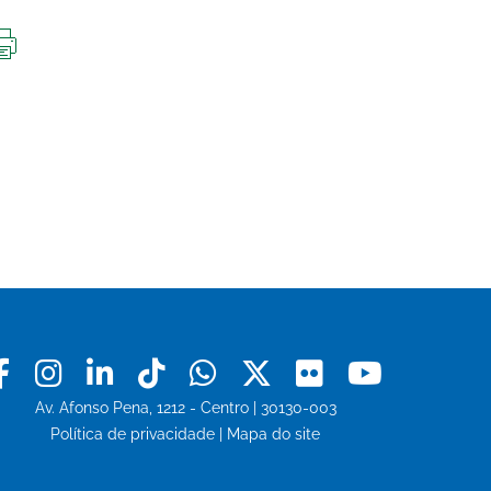
IMPRIMIR
ESTA
PÁGINA
Facebook
Instagram
Linkedin
Tiktok
Whatsapp
X
Flickr
Youtu
Av. Afonso Pena, 1212 - Centro | 30130-003
Política de privacidade
|
Mapa do site