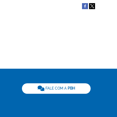
be
FALE COM A
PBH