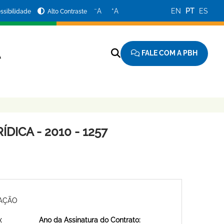
−
+
A
A
EN
PT
ES
ssibilidade
Alto Contraste
FALE COM A PBH
A
DICA - 2010 - 1257
MAÇÃO
:
Ano da Assinatura do Contrato: