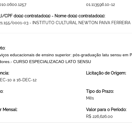
010.0600.1257
01.113596.10-12
/CPF do(a) contratado(a) - Nome do(a) contratado(a):
521.155/0001-03 - INSTITUTO CULTURAL NEWTON PAIVA FERREIRA
to:
viços educacionais de ensino superior: pós-graduação latu sensu em Po
idores.- CURSO ESPECIALIZACAO LATO SENSU
ncia:
Licitação de Origem:
EC-10 a 16-DEC-12
o:
Tipo do Prazo:
Mês
r Mensal:
Valor para o Período:
R$ 226,626.00