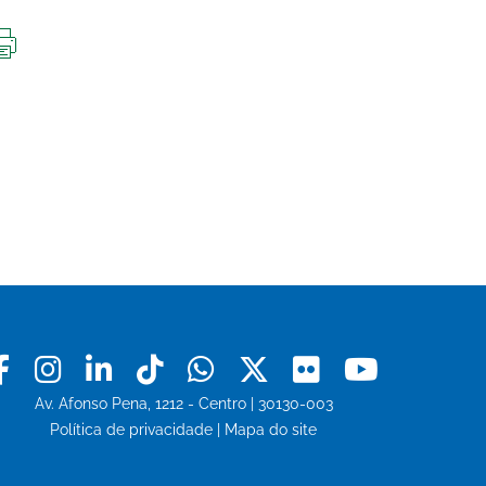
IMPRIMIR
ESTA
PÁGINA
Facebook
Instagram
Linkedin
Tiktok
Whatsapp
X
Flickr
Youtu
Av. Afonso Pena, 1212 - Centro | 30130-003
Política de privacidade
|
Mapa do site