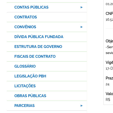
01.2
CONTAS PÚBLICAS
CNPJ
CONTRATOS
16.
CONVÊNIOS
DÍVIDA PÚBLICA FUNDADA
Obje
ESTRUTURA DE GOVERNO
-Ser
sev
FISCAIS DE CONTRATO
Vigê
GLOSSÁRIO
17-D
LEGISLAÇÃO PBH
Praz
24
LICITAÇÕES
Valo
OBRAS PÚBLICAS
R$
PARCERIAS