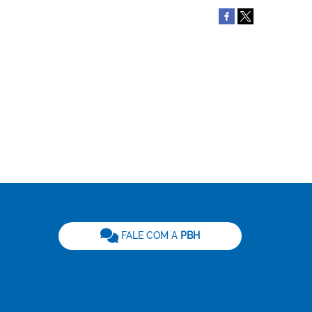
be
FALE COM A
PBH