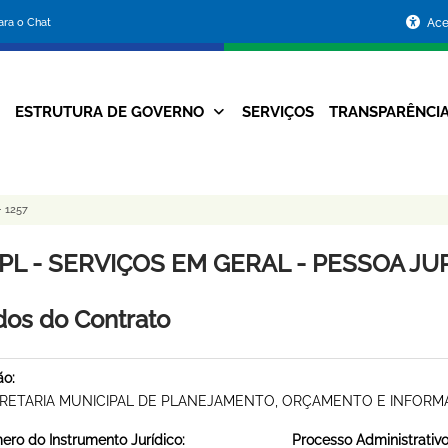
Portal
para o Chat
Ace
da
Prefeitura
ESTRUTURA DE GOVERNO
SERVIÇOS
TRANSPARÊNCI
Navegação
de
Principal
Belo
 1257
Horizonte
L - SERVIÇOS EM GERAL - PESSOA JURÍ
os do Contrato
ão:
RETARIA MUNICIPAL DE PLANEJAMENTO, ORÇAMENTO E INFOR
ro do Instrumento Jurídico:
Processo Administrativo