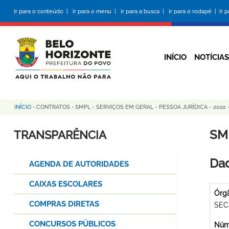
Pular
Ir para o conteúdo |
Ir para o menu |
Ir para a busca |
Ir para o rodapé |
Ir 
para
o
conteúdo
principal
INÍCIO
NOTÍCIAS
INÍCIO
-
CONTRATOS
-
SMPL - SERVIÇOS EM GERAL - PESSOA JURÍDICA - 2010 -
Trilha
de
SMP
TRANSPARÊNCIA
navegação
Dad
AGENDA DE AUTORIDADES
CAIXAS ESCOLARES
Órg
COMPRAS DIRETAS
SEC
CONCURSOS PÚBLICOS
Núme