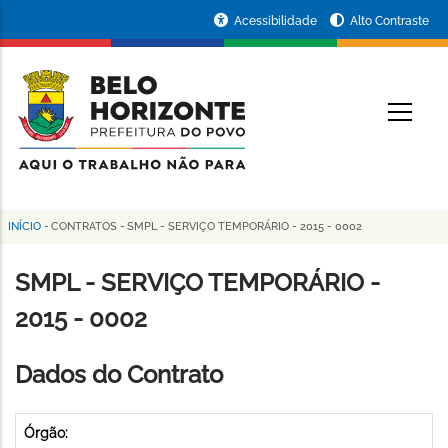
Pular
Portal
Acessibilidade
Alto Contraste
para
da
o
conteúdo
Prefeitura
O
principal
de
Belo
Horizonte
INÍCIO
-
CONTRATOS
-
SMPL - SERVIÇO TEMPORÁRIO - 2015 - 0002
Trilha
de
SMPL - SERVIÇO TEMPORÁRIO -
navegação
2015 - 0002
Dados do Contrato
Órgão: