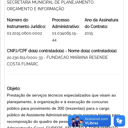
SECRETARIA MUNICIPAL DE PLANEJAMENTO,
ORÇAMENTO E INFORMAÇÃO
Número do
Processo
Ano da Assinatura
Instrumento Jurídico:
Administrativo:
do Contrato:
01.2015.0600.0002
01.034065.15-
2015
44
CNPJ/CPF do(a) contratado(a) - Nome do(a) contratado(a):
20.230.611/0001-33 - FUNDACAO MARIANA RESENDE
COSTA FUMARC
Objeto:
Prestação de serviços técnicos especializados que visam ao
planejamento, à organização e à execução de concurso
público para provimento de 300 (trezentas) para o cargo
público de Assistente Administrativo, mais reserva técnica para
recomposição do quadro de pessoal da carreira da
Administração Geral. CURSOS, SELEÇÃO E TREINAMENTO