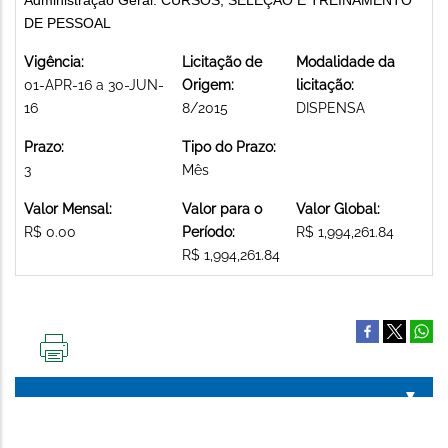
DE PESSOAL
Vigência:
Licitação de
Modalidade da
01-APR-16 a 30-JUN-
Origem:
licitação:
16
8/2015
DISPENSA
Prazo:
Tipo do Prazo:
3
Mês
Valor Mensal:
Valor para o
Valor Global:
R$ 0.00
Período:
R$ 1,994,261.84
R$ 1,994,261.84
IMPRIMIR
ESTA
PÁGINA