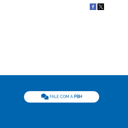
be
FALE COM A
PBH