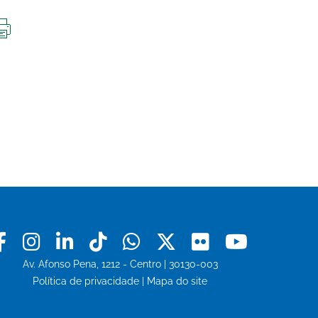
IMPRIMIR
ESTA
PÁGINA
Facebook
Instagram
Linkedin
Tiktok
Whatsapp
X
Flickr
Youtu
Av. Afonso Pena, 1212 - Centro | 30130-003
Política de privacidade
|
Mapa do site