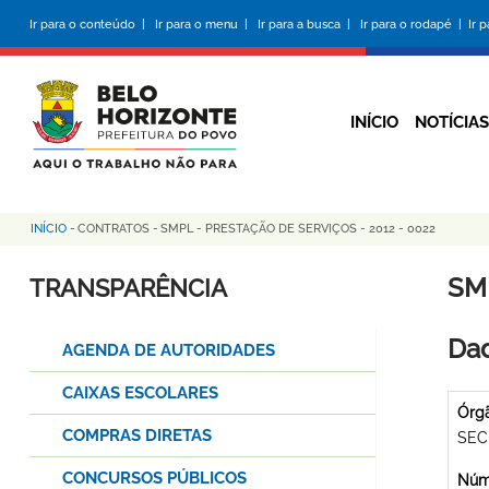
Pular
Ir para o conteúdo |
Ir para o menu |
Ir para a busca |
Ir para o rodapé |
Ir 
para
o
conteúdo
principal
INÍCIO
NOTÍCIAS
INÍCIO
-
CONTRATOS
-
SMPL - PRESTAÇÃO DE SERVIÇOS - 2012 - 0022
Trilha
de
SM
TRANSPARÊNCIA
navegação
Dad
AGENDA DE AUTORIDADES
CAIXAS ESCOLARES
Órg
COMPRAS DIRETAS
SEC
CONCURSOS PÚBLICOS
Núme