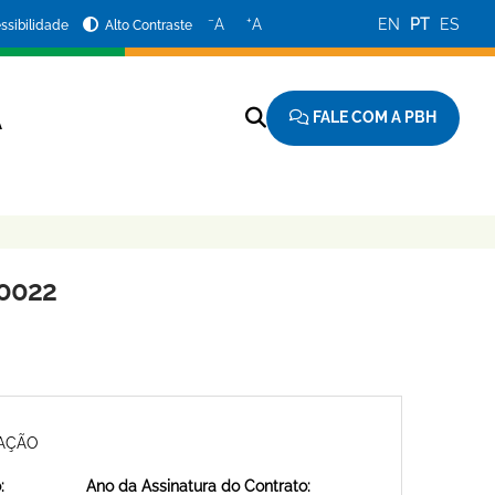
−
+
A
A
EN
PT
ES
ssibilidade
Alto Contraste
FALE COM A PBH
A
0022
MAÇÃO
:
Ano da Assinatura do Contrato: