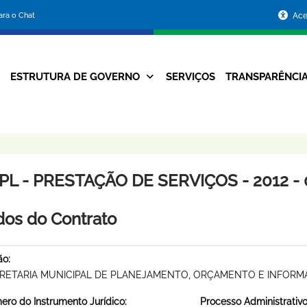
Portal
para o Chat
Ace
da
Prefeitura
ESTRUTURA DE GOVERNO
SERVIÇOS
TRANSPARÊNCI
Navegação
de
Principal
Belo
Horizonte
PL - PRESTAÇÃO DE SERVIÇOS - 2012 - 
os do Contrato
ão:
RETARIA MUNICIPAL DE PLANEJAMENTO, ORÇAMENTO E INFOR
ro do Instrumento Jurídico:
Processo Administrativo