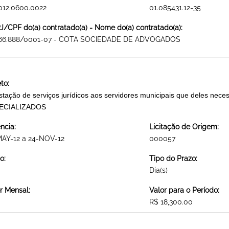
012.0600.0022
01.085431.12-35
/CPF do(a) contratado(a) - Nome do(a) contratado(a):
066.888/0001-07 - COTA SOCIEDADE DE ADVOGADOS
to:
stação de serviços jurídicos aos servidores municipais que deles ne
ECIALIZADOS
ncia:
Licitação de Origem:
MAY-12 a 24-NOV-12
000057
o:
Tipo do Prazo:
Dia(s)
r Mensal:
Valor para o Período:
R$ 18,300.00