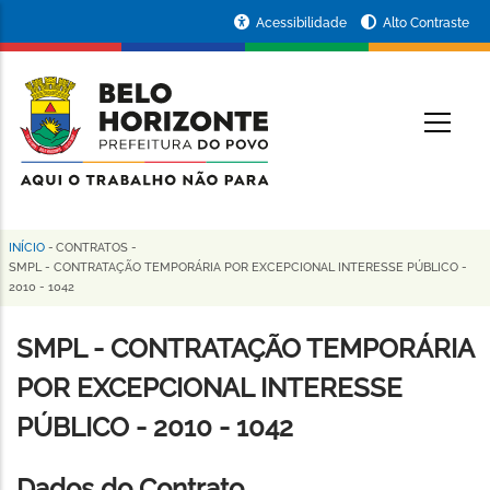
Pular
Portal
Acessibilidade
Alto Contraste
para
da
o
conteúdo
Prefeitura
O
principal
de
Belo
Horizonte
INÍCIO
-
CONTRATOS
-
Trilha
SMPL - CONTRATAÇÃO TEMPORÁRIA POR EXCEPCIONAL INTERESSE PÚBLICO -
2010 - 1042
de
navegação
SMPL - CONTRATAÇÃO TEMPORÁRIA
POR EXCEPCIONAL INTERESSE
PÚBLICO - 2010 - 1042
Dados do Contrato