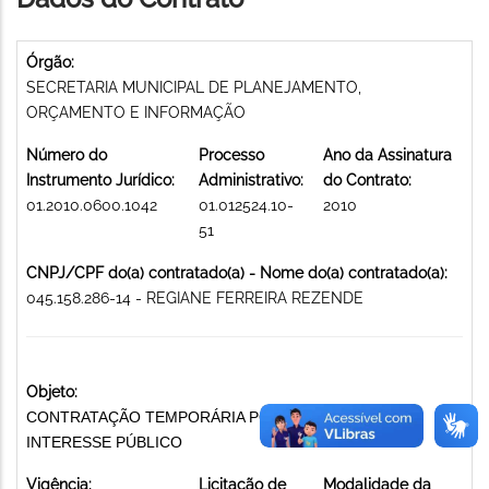
Órgão:
SECRETARIA MUNICIPAL DE PLANEJAMENTO,
ORÇAMENTO E INFORMAÇÃO
Número do
Processo
Ano da Assinatura
Instrumento Jurídico:
Administrativo:
do Contrato:
01.2010.0600.1042
01.012524.10-
2010
51
CNPJ/CPF do(a) contratado(a) - Nome do(a) contratado(a):
045.158.286-14 - REGIANE FERREIRA REZENDE
Objeto:
CONTRATAÇÃO TEMPORÁRIA POR EXCEPCIONAL
INTERESSE PÚBLICO
Vigência:
Licitação de
Modalidade da