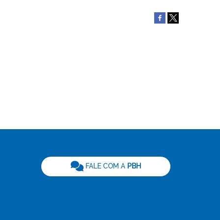
be
FALE COM A
PBH