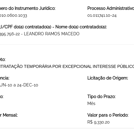
ro do Instrumento Jurídico:
Processo Administrativo
010.0600.1033
01.011741.10-24
/CPF do(a) contratado(a) - Nome do(a) contratado(a):
.395.756-22 - LEANDRO RAMOS MACEDO
to:
TRATAÇÃO TEMPORÁRIA POR EXCEPCIONAL INTERESSE PÚBLIC
ncia:
Licitação de Origem:
JUN-10 a 24-DEC-10
o:
Tipo do Prazo:
Mês
r Mensal:
Valor para o Período:
R$ 9,330.20