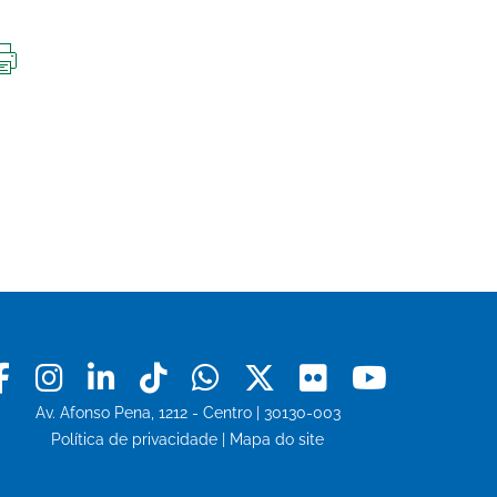
IMPRIMIR
ESTA
PÁGINA
Facebook
Instagram
Linkedin
Tiktok
Whatsapp
X
Flickr
Youtu
Av. Afonso Pena, 1212 - Centro | 30130-003
Política de privacidade
|
Mapa do site