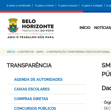
Pular
Ir para o conteúdo |
Ir para o menu |
Ir para a busca |
Ir para o rodapé |
Ir 
para
o
conteúdo
principal
INÍCIO
NOTÍCIAS
INÍCIO
-
CONTRATOS
-
SMPL - CONTRATAÇÃO TEMPORÁRIA POR EXCEPCIONAL IN
Trilha
de
SM
TRANSPARÊNCIA
navegação
PÚB
AGENDA DE AUTORIDADES
Dad
CAIXAS ESCOLARES
COMPRAS DIRETAS
Órg
CONCURSOS PÚBLICOS
SEC