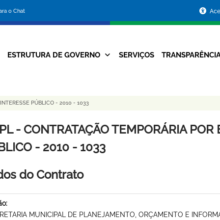
Portal
para o Chat
Ace
da
Prefeitura
ESTRUTURA DE GOVERNO
SERVIÇOS
TRANSPARÊNCI
Navegação
de
Principal
Belo
TERESSE PÚBLICO - 2010 - 1033
Horizonte
PL - CONTRATAÇÃO TEMPORÁRIA POR 
LICO - 2010 - 1033
os do Contrato
ão:
RETARIA MUNICIPAL DE PLANEJAMENTO, ORÇAMENTO E INFOR