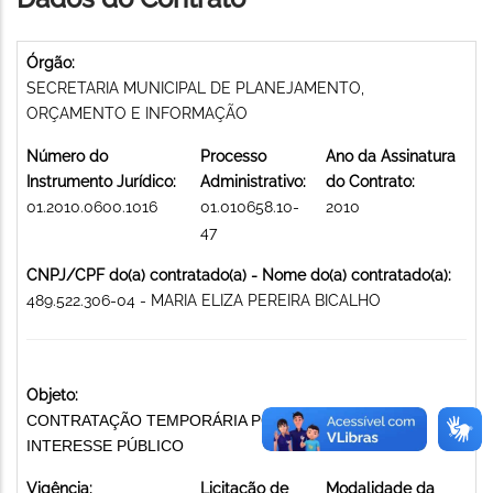
Órgão:
SECRETARIA MUNICIPAL DE PLANEJAMENTO,
ORÇAMENTO E INFORMAÇÃO
Número do
Processo
Ano da Assinatura
Instrumento Jurídico:
Administrativo:
do Contrato:
01.2010.0600.1016
01.010658.10-
2010
47
CNPJ/CPF do(a) contratado(a) - Nome do(a) contratado(a):
489.522.306-04 - MARIA ELIZA PEREIRA BICALHO
Objeto:
CONTRATAÇÃO TEMPORÁRIA POR EXCEPCIONAL
INTERESSE PÚBLICO
Vigência:
Licitação de
Modalidade da