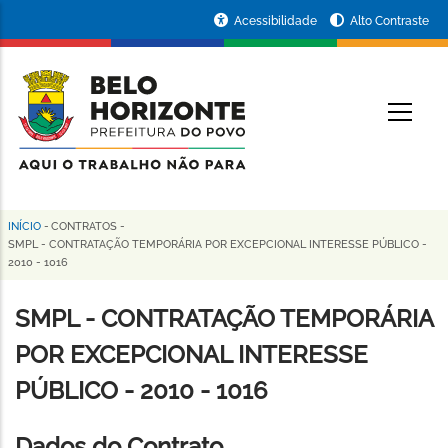
Pular
Portal
Acessibilidade
Alto Contraste
para
da
o
conteúdo
Prefeitura
O
principal
de
Belo
Horizonte
INÍCIO
-
CONTRATOS
-
Trilha
SMPL - CONTRATAÇÃO TEMPORÁRIA POR EXCEPCIONAL INTERESSE PÚBLICO -
2010 - 1016
de
navegação
SMPL - CONTRATAÇÃO TEMPORÁRIA
POR EXCEPCIONAL INTERESSE
PÚBLICO - 2010 - 1016
Dados do Contrato