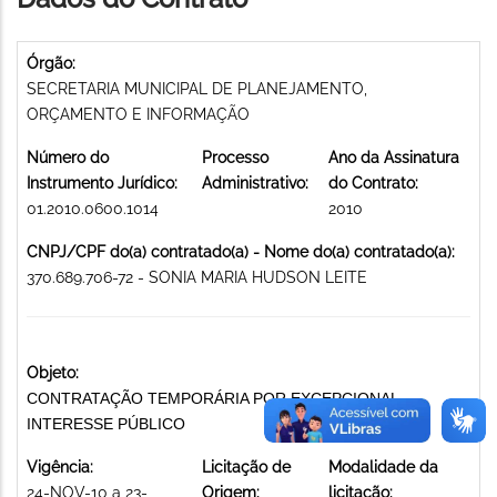
Órgão:
SECRETARIA MUNICIPAL DE PLANEJAMENTO,
ORÇAMENTO E INFORMAÇÃO
Número do
Processo
Ano da Assinatura
Instrumento Jurídico:
Administrativo:
do Contrato:
01.2010.0600.1014
2010
CNPJ/CPF do(a) contratado(a) - Nome do(a) contratado(a):
370.689.706-72 - SONIA MARIA HUDSON LEITE
Objeto:
CONTRATAÇÃO TEMPORÁRIA POR EXCEPCIONAL
INTERESSE PÚBLICO
Vigência:
Licitação de
Modalidade da
24-NOV-10 a 23-
Origem:
licitação: