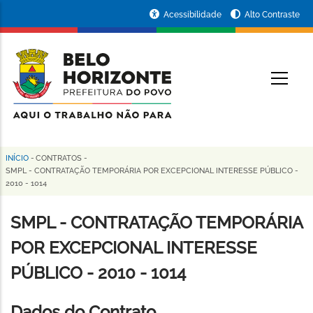
Pular
Portal
Acessibilidade
Alto Contraste
para
da
o
conteúdo
Prefeitura
O
principal
de
Belo
Horizonte
INÍCIO
-
CONTRATOS
-
Trilha
SMPL - CONTRATAÇÃO TEMPORÁRIA POR EXCEPCIONAL INTERESSE PÚBLICO -
2010 - 1014
de
navegação
SMPL - CONTRATAÇÃO TEMPORÁRIA
POR EXCEPCIONAL INTERESSE
PÚBLICO - 2010 - 1014
Dados do Contrato