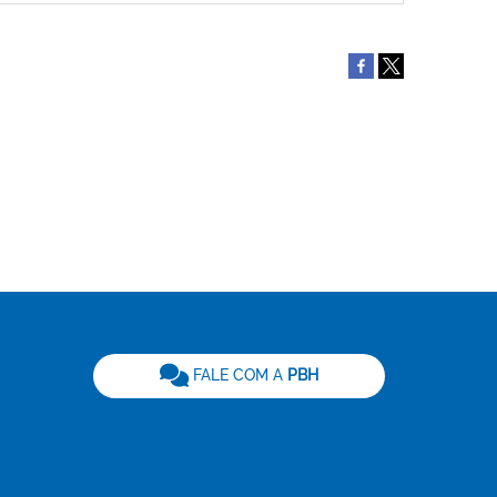
be
FALE COM A
PBH