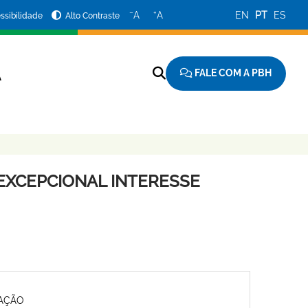
−
+
A
A
EN
PT
ES
ssibilidade
Alto Contraste
FALE COM A PBH
A
EXCEPCIONAL INTERESSE
MAÇÃO