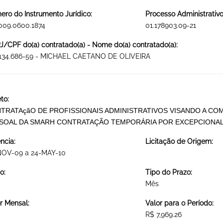
ro do Instrumento Jurídico:
Processo Administrativo
009.0600.1874
01.178903.09-21
/CPF do(a) contratado(a) - Nome do(a) contratado(a):
.134.686-59 - MICHAEL CAETANO DE OLIVEIRA
to:
TRATAçãO DE PROFISSIONAIS ADMINISTRATIVOS VISANDO A CO
SOAL DA SMARH CONTRATAÇÃO TEMPORÁRIA POR EXCEPCIONAL
ncia:
Licitação de Origem:
NOV-09 a 24-MAY-10
o:
Tipo do Prazo:
Mês
r Mensal:
Valor para o Período:
R$ 7,969.26