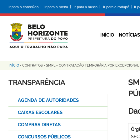
Pular
Ir para o conteúdo |
Ir para o menu |
Ir para a busca |
Ir para o rodapé |
Ir 
para
o
conteúdo
principal
INÍCIO
NOTÍCIAS
INÍCIO
-
CONTRATOS
-
SMPL - CONTRATAÇÃO TEMPORÁRIA POR EXCEPCIONAL IN
Trilha
de
SM
TRANSPARÊNCIA
navegação
PÚB
AGENDA DE AUTORIDADES
Dad
CAIXAS ESCOLARES
COMPRAS DIRETAS
Órg
CONCURSOS PÚBLICOS
SEC