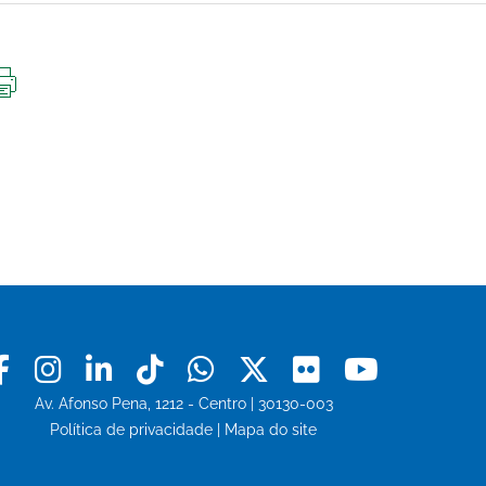
IMPRIMIR
ESTA
PÁGINA
Facebook
Instagram
Linkedin
Tiktok
Whatsapp
X
Flickr
Youtu
Av. Afonso Pena, 1212 - Centro | 30130-003
Política de privacidade
|
Mapa do site