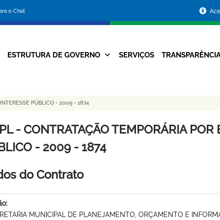
Portal
para o Chat
Ace
da
Prefeitura
ESTRUTURA DE GOVERNO
SERVIÇOS
TRANSPARÊNCI
Navegação
de
Principal
Belo
TERESSE PÚBLICO - 2009 - 1874
Horizonte
PL - CONTRATAÇÃO TEMPORÁRIA POR 
LICO - 2009 - 1874
os do Contrato
ão:
RETARIA MUNICIPAL DE PLANEJAMENTO, ORÇAMENTO E INFOR