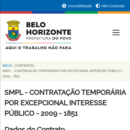
Pular
Portal
Acessibilidade
Alto Contraste
para
da
o
conteúdo
Prefeitura
O
principal
de
Belo
Horizonte
INÍCIO
-
CONTRATOS
-
Trilha
SMPL - CONTRATAÇÃO TEMPORÁRIA POR EXCEPCIONAL INTERESSE PÚBLICO -
2009 - 1851
de
navegação
SMPL - CONTRATAÇÃO TEMPORÁRIA
POR EXCEPCIONAL INTERESSE
PÚBLICO - 2009 - 1851
Dados do Contrato