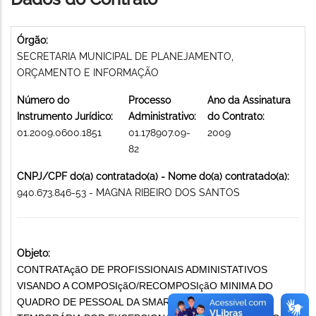
Órgão:
SECRETARIA MUNICIPAL DE PLANEJAMENTO,
ORÇAMENTO E INFORMAÇÃO
Número do
Processo
Ano da Assinatura
Instrumento Jurídico:
Administrativo:
do Contrato:
01.2009.0600.1851
01.178907.09-
2009
82
CNPJ/CPF do(a) contratado(a) - Nome do(a) contratado(a):
940.673.846-53 - MAGNA RIBEIRO DOS SANTOS
Objeto:
CONTRATAçãO DE PROFISSIONAIS ADMINISTATIVOS
VISANDO A COMPOSIçãO/RECOMPOSIçãO MINIMA DO
QUADRO DE PESSOAL DA SMARH CONTRATAÇÃO