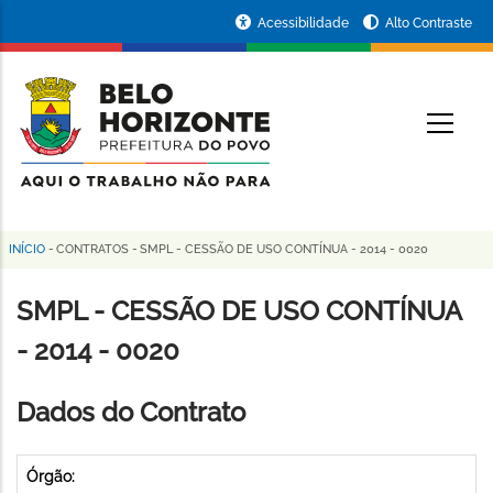
Pular
Portal
Acessibilidade
Alto Contraste
para
da
o
conteúdo
Prefeitura
O
principal
de
Belo
Horizonte
INÍCIO
-
CONTRATOS
-
SMPL - CESSÃO DE USO CONTÍNUA - 2014 - 0020
Trilha
de
SMPL - CESSÃO DE USO CONTÍNUA
navegação
- 2014 - 0020
Dados do Contrato
Órgão: