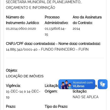
SECRETARIA MUNICIPAL DE PLANEJAMENTO,
ORÇAMENTO E INFORMAÇÃO
Número do
Processo
Ano da Assinatura
Instrumento Jurídico:
Administrativo:
do Contrato:
01.2014.0600.0020
01.132606.14-
2014
15
CNPJ/CPF do(a) contratado(a) - Nome do(a) contratado(a):
14.885.342/0001-40 - FUNDO FINANCEIRO - FUFIN
Objeto:
LOCAÇÃO DE IMÓVEIS
Vigência:
Licitação de
Modalidade da
15-DEC-14 a 14-DEC-
Origem:
licitação:
19
NAO SE APLICA
Prazo:
Tipo do Prazo: