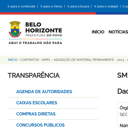
Pular
Ir para o conteúdo |
Ir para o menu |
Ir para a busca |
Ir para o rodapé |
Ir 
para
o
conteúdo
principal
INÍCIO
NOTÍCIAS
INÍCIO
-
CONTRATOS
-
SMPL - AQUISIÇÃO DE MATERIAL PERMANENTE - 2013 - 
Trilha
de
SM
TRANSPARÊNCIA
navegação
Dad
AGENDA DE AUTORIDADES
CAIXAS ESCOLARES
Órg
COMPRAS DIRETAS
SEC
CONCURSOS PÚBLICOS
Núme