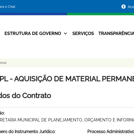
Portal
para o Chat
Ace
da
Prefeitura
ESTRUTURA DE GOVERNO
SERVIÇOS
TRANSPARÊNCI
Navegação
de
Principal
Belo
0012
Horizonte
PL - AQUISIÇÃO DE MATERIAL PERMANEN
os do Contrato
ão:
RETARIA MUNICIPAL DE PLANEJAMENTO, ORÇAMENTO E INFOR
ro do Instrumento Jurídico:
Processo Administrativo