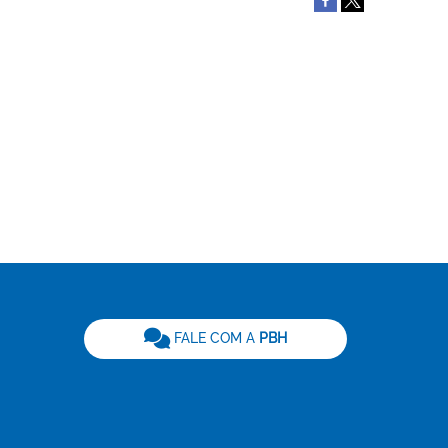
be
FALE COM A
PBH