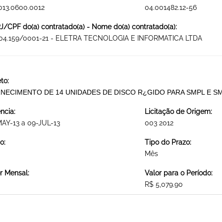
013.0600.0012
04.001482.12-56
/CPF do(a) contratado(a) - Nome do(a) contratado(a):
804.159/0001-21 - ELETRA TECNOLOGIA E INFORMATICA LTDA
to:
NECIMENTO DE 14 UNIDADES DE DISCO R¿GIDO PARA SMPL E 
ncia:
Licitação de Origem:
AY-13 a 09-JUL-13
003 2012
o:
Tipo do Prazo:
Mês
r Mensal:
Valor para o Período:
R$ 5,079.90