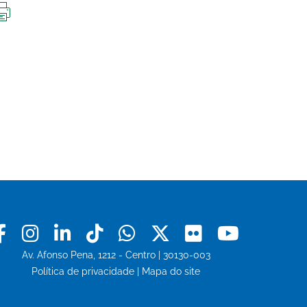
IMPRIMIR
ESTA
PÁGINA
Facebook
Instagram
Linkedin
Tiktok
Whatsapp
X
Flickr
Youtu
Av. Afonso Pena, 1212 - Centro | 30130-003
Política de privacidade
|
Mapa do site