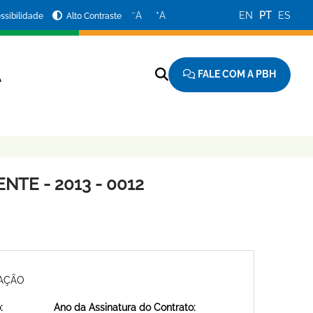
−
+
A
A
EN
PT
ES
ssibilidade
Alto Contraste
FALE COM A PBH
A
TE - 2013 - 0012
MAÇÃO
:
Ano da Assinatura do Contrato: