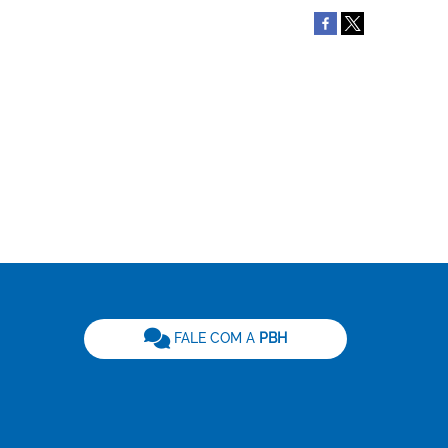
be
FALE COM A
PBH