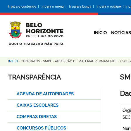
Pular
Ir para o conteúdo |
Ir para o menu |
Ir para a busca |
Ir para o rodapé |
Ir 
para
o
conteúdo
principal
INÍCIO
NOTÍCIAS
INÍCIO
-
CONTRATOS
-
SMPL - AQUISIÇÃO DE MATERIAL PERMANENTE - 2012 - 
Trilha
de
SM
TRANSPARÊNCIA
navegação
Dad
AGENDA DE AUTORIDADES
CAIXAS ESCOLARES
Órg
COMPRAS DIRETAS
SEC
CONCURSOS PÚBLICOS
Núme