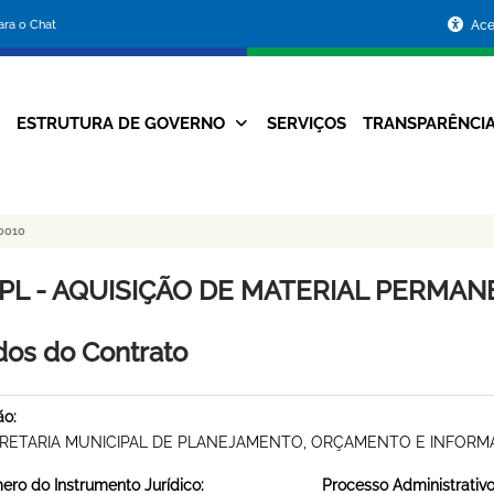
Portal
para o Chat
Ace
da
Prefeitura
ESTRUTURA DE GOVERNO
SERVIÇOS
TRANSPARÊNCI
Navegação
de
Principal
Belo
0010
Horizonte
PL - AQUISIÇÃO DE MATERIAL PERMANEN
os do Contrato
ão:
RETARIA MUNICIPAL DE PLANEJAMENTO, ORÇAMENTO E INFOR
ro do Instrumento Jurídico:
Processo Administrativo