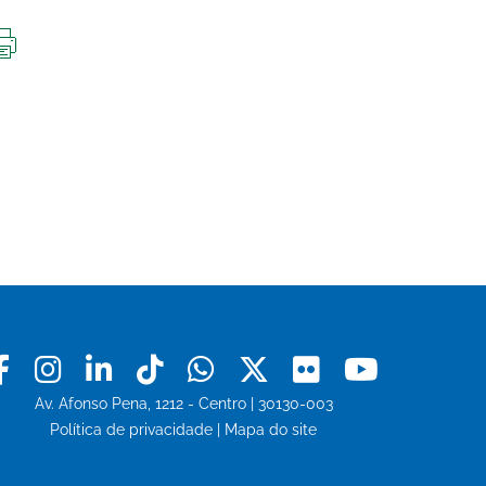
IMPRIMIR
ESTA
PÁGINA
Facebook
Instagram
Linkedin
Tiktok
Whatsapp
X
Flickr
Youtu
Av. Afonso Pena, 1212 - Centro | 30130-003
Política de privacidade
|
Mapa do site