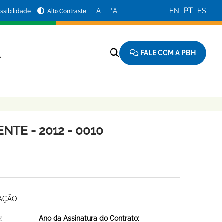
−
+
A
A
EN
PT
ES
ssibilidade
Alto Contraste
FALE COM A PBH
A
TE - 2012 - 0010
MAÇÃO
:
Ano da Assinatura do Contrato: