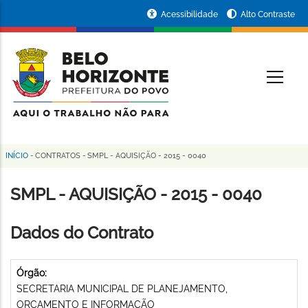
Pular
Portal
Acessibilidade
Alto Contraste
para
da
o
conteúdo
Prefeitura
O
principal
de
Belo
Horizonte
INÍCIO
-
CONTRATOS
-
SMPL - AQUISIÇÃO - 2015 - 0040
Trilha
de
SMPL - AQUISIÇÃO - 2015 - 0040
navegação
Dados do Contrato
Órgão:
SECRETARIA MUNICIPAL DE PLANEJAMENTO,
ORÇAMENTO E INFORMAÇÃO