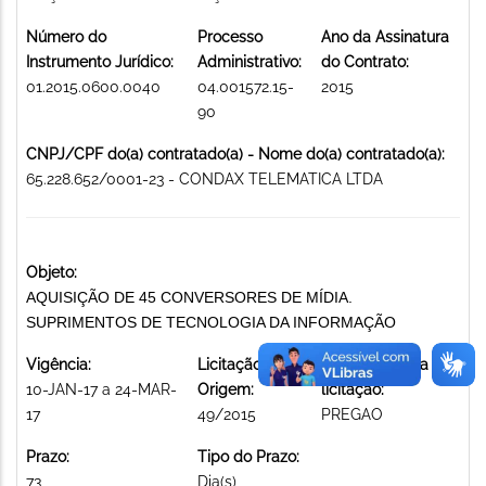
Número do
Processo
Ano da Assinatura
Instrumento Jurídico:
Administrativo:
do Contrato:
01.2015.0600.0040
04.001572.15-
2015
90
CNPJ/CPF do(a) contratado(a) - Nome do(a) contratado(a):
65.228.652/0001-23 - CONDAX TELEMATICA LTDA
Objeto:
AQUISIÇÃO DE 45 CONVERSORES DE MÍDIA.
SUPRIMENTOS DE TECNOLOGIA DA INFORMAÇÃO
Vigência:
Licitação de
Modalidade da
10-JAN-17 a 24-MAR-
Origem:
licitação:
17
49/2015
PREGAO
Prazo:
Tipo do Prazo:
73
Dia(s)