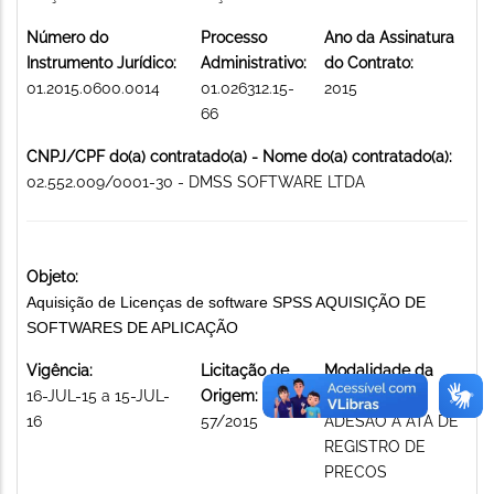
Número do
Processo
Ano da Assinatura
Instrumento Jurídico:
Administrativo:
do Contrato:
01.2015.0600.0014
01.026312.15-
2015
66
CNPJ/CPF do(a) contratado(a) - Nome do(a) contratado(a):
02.552.009/0001-30 - DMSS SOFTWARE LTDA
Objeto:
Aquisição de Licenças de software SPSS AQUISIÇÃO DE
SOFTWARES DE APLICAÇÃO
Vigência:
Licitação de
Modalidade da
16-JUL-15 a 15-JUL-
Origem:
licitação:
16
57/2015
ADESAO A ATA DE
REGISTRO DE
PRECOS