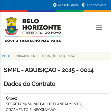
Pular
Portal
Acessibilidade
Alto Contraste
para
da
o
conteúdo
Prefeitura
O
principal
de
Belo
Horizonte
INÍCIO
-
CONTRATOS
-
SMPL - AQUISIÇÃO - 2015 - 0014
Trilha
de
SMPL - AQUISIÇÃO - 2015 - 0014
navegação
Dados do Contrato
Órgão:
SECRETARIA MUNICIPAL DE PLANEJAMENTO,
ORÇAMENTO E INFORMAÇÃO