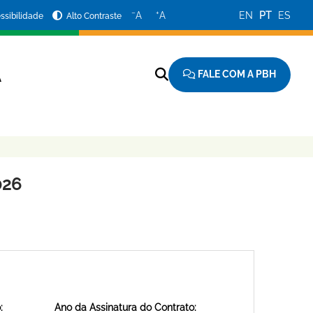
−
+
A
A
EN
PT
ES
ssibilidade
Alto Contraste
FALE COM A PBH
A
026
:
Ano da Assinatura do Contrato: