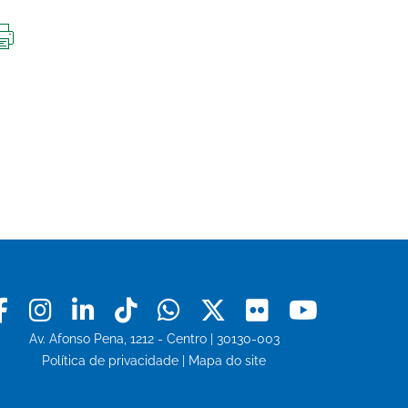
IMPRIMIR
ESTA
PÁGINA
Facebook
Instagram
Linkedin
Tiktok
Whatsapp
X
Flickr
Youtu
Av. Afonso Pena, 1212 - Centro | 30130-003
Política de privacidade
|
Mapa do site