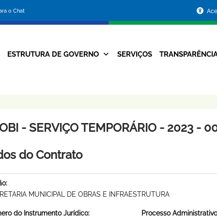
Portal
para o Chat
Ace
da
Prefeitura
ESTRUTURA DE GOVERNO
SERVIÇOS
TRANSPARÊNCI
Navegação
de
Principal
Belo
Horizonte
OBI - SERVIÇO TEMPORÁRIO - 2023 - 0
os do Contrato
ão:
RETARIA MUNICIPAL DE OBRAS E INFRAESTRUTURA
ro do Instrumento Jurídico:
Processo Administrativo