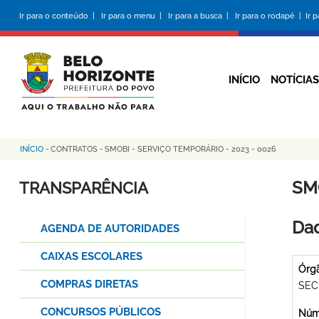
Pular
Ir para o conteúdo |
Ir para o menu |
Ir para a busca |
Ir para o rodapé |
Ir 
para
o
conteúdo
principal
INÍCIO
NOTÍCIAS
INÍCIO
-
CONTRATOS
-
SMOBI - SERVIÇO TEMPORÁRIO - 2023 - 0026
Trilha
de
SM
TRANSPARÊNCIA
navegação
Dad
AGENDA DE AUTORIDADES
CAIXAS ESCOLARES
Órg
COMPRAS DIRETAS
SEC
CONCURSOS PÚBLICOS
Núme