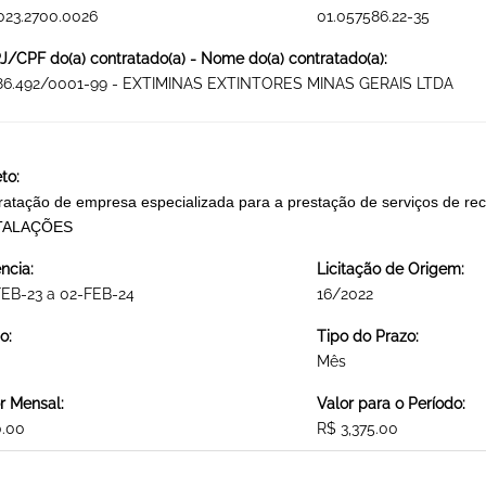
023.2700.0026
01.057586.22-35
/CPF do(a) contratado(a) - Nome do(a) contratado(a):
286.492/0001-99 - EXTIMINAS EXTINTORES MINAS GERAIS LTDA
to:
ratação de empresa especializada para a prestação de serviços de rec
TALAÇÕES
ncia:
Licitação de Origem:
EB-23 a 02-FEB-24
16/2022
o:
Tipo do Prazo:
Mês
r Mensal:
Valor para o Período:
0.00
R$ 3,375.00