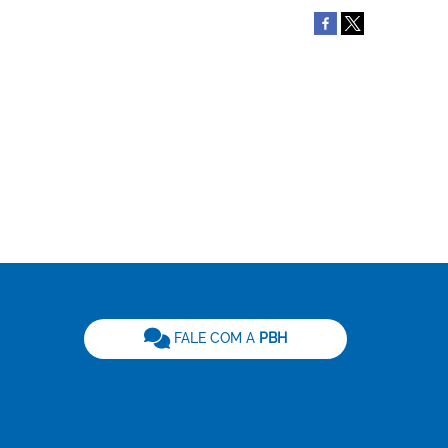
be
FALE COM A
PBH