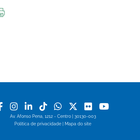
IMPRIMIR
ESTA
PÁGINA
Facebook
Instagram
Linkedin
Tiktok
Whatsapp
X
Flickr
Youtu
Av. Afonso Pena, 1212 - Centro | 30130-003
Política de privacidade
|
Mapa do site