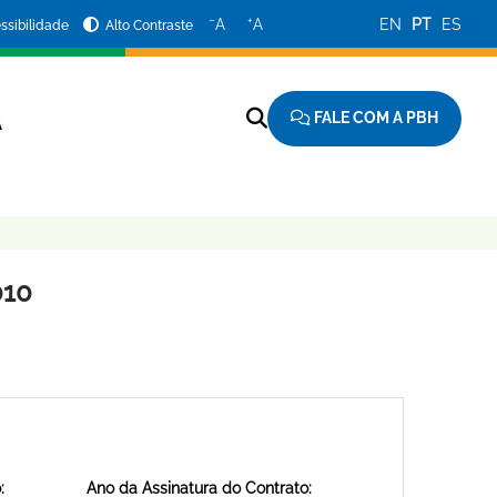
−
+
A
A
EN
PT
ES
ssibilidade
Alto Contraste
FALE COM A PBH
A
010
:
Ano da Assinatura do Contrato: