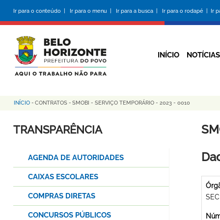
Pular
Ir para o conteúdo |
Ir para o menu |
Ir para a busca |
Ir para o rodapé |
Ir 
para
o
conteúdo
principal
INÍCIO
NOTÍCIAS
INÍCIO
-
CONTRATOS
-
SMOBI - SERVIÇO TEMPORÁRIO - 2023 - 0010
Trilha
de
SM
TRANSPARÊNCIA
navegação
Dad
AGENDA DE AUTORIDADES
CAIXAS ESCOLARES
Órg
COMPRAS DIRETAS
SEC
CONCURSOS PÚBLICOS
Núme