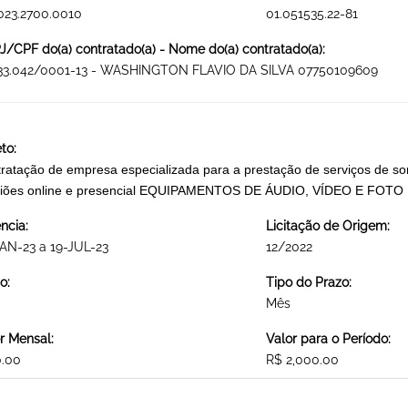
023.2700.0010
01.051535.22-81
/CPF do(a) contratado(a) - Nome do(a) contratado(a):
733.042/0001-13 - WASHINGTON FLAVIO DA SILVA 07750109609
to:
ratação de empresa especializada para a prestação de serviços de so
niões online e presencial EQUIPAMENTOS DE ÁUDIO, VÍDEO E FOTO
ncia:
Licitação de Origem:
AN-23 a 19-JUL-23
12/2022
o:
Tipo do Prazo:
Mês
r Mensal:
Valor para o Período:
0.00
R$ 2,000.00