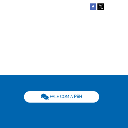
be
FALE COM A
PBH