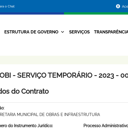
Portal
para o Chat
Ace
da
Prefeitura
ESTRUTURA DE GOVERNO
SERVIÇOS
TRANSPARÊNCI
Navegação
de
Principal
Belo
Horizonte
OBI - SERVIÇO TEMPORÁRIO - 2023 - 0
os do Contrato
ão:
RETARIA MUNICIPAL DE OBRAS E INFRAESTRUTURA
ro do Instrumento Jurídico:
Processo Administrativo