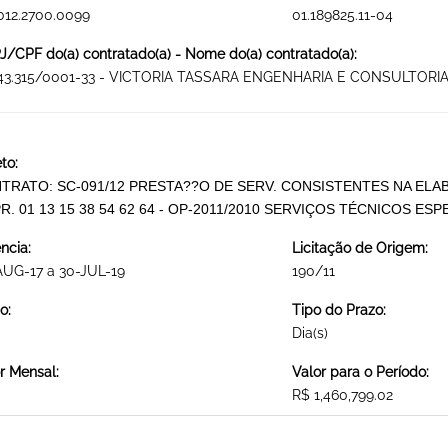
012.2700.0099
01.189825.11-04
/CPF do(a) contratado(a) - Nome do(a) contratado(a):
143.315/0001-33 - VICTORIA TASSARA ENGENHARIA E CONSULTORIA
to:
TRATO: SC-091/12 PRESTA??O DE SERV. CONSISTENTES NA EL
R. 01 13 15 38 54 62 64 - OP-2011/2010 SERVIÇOS TÉCNICOS ES
ncia:
Licitação de Origem:
AUG-17 a 30-JUL-19
190/11
o:
Tipo do Prazo:
Dia(s)
r Mensal:
Valor para o Período:
R$ 1,460,799.02