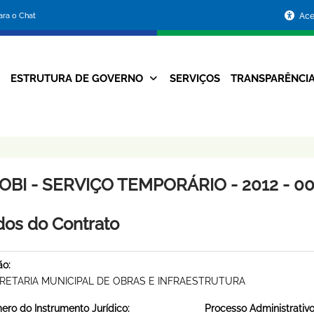
Portal
para o Chat
Ace
da
Prefeitura
ESTRUTURA DE GOVERNO
SERVIÇOS
TRANSPARÊNCI
Navegação
de
Principal
Belo
Horizonte
OBI - SERVIÇO TEMPORÁRIO - 2012 - 0
os do Contrato
ão:
RETARIA MUNICIPAL DE OBRAS E INFRAESTRUTURA
ro do Instrumento Jurídico:
Processo Administrativo