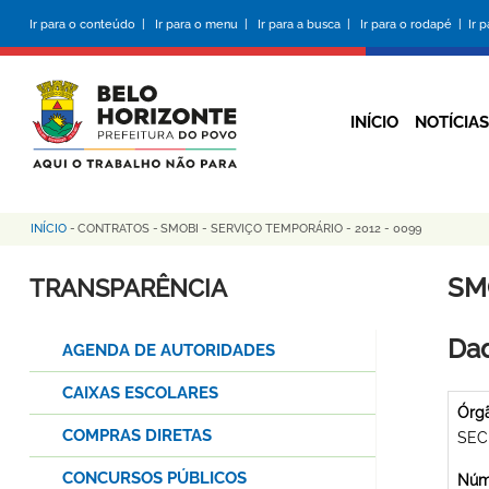
Pular
Ir para o conteúdo |
Ir para o menu |
Ir para a busca |
Ir para o rodapé |
Ir 
para
o
conteúdo
principal
INÍCIO
NOTÍCIAS
INÍCIO
-
CONTRATOS
-
SMOBI - SERVIÇO TEMPORÁRIO - 2012 - 0099
Trilha
de
SM
TRANSPARÊNCIA
navegação
Dad
AGENDA DE AUTORIDADES
CAIXAS ESCOLARES
Órg
COMPRAS DIRETAS
SEC
CONCURSOS PÚBLICOS
Núme