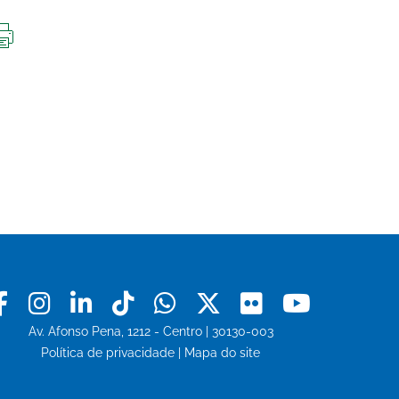
IMPRIMIR
ESTA
PÁGINA
Facebook
Instagram
Linkedin
Tiktok
Whatsapp
X
Flickr
Youtu
Av. Afonso Pena, 1212 - Centro | 30130-003
Política de privacidade
|
Mapa do site