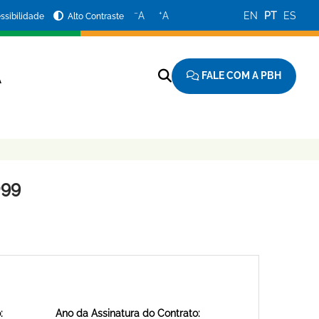
−
+
A
A
EN
PT
ES
ssibilidade
Alto Contraste
FALE COM A PBH
A
099
:
Ano da Assinatura do Contrato: