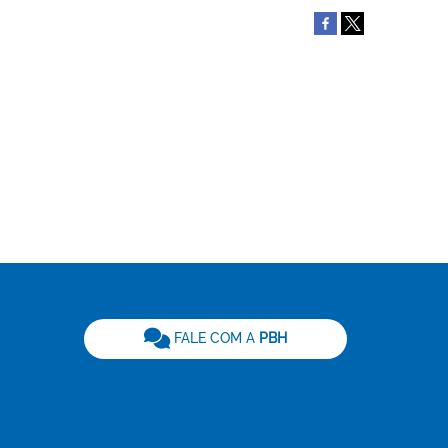
be
FALE COM A
PBH