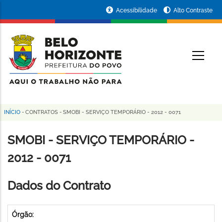
Pular
Portal
Acessibilidade
Alto Contraste
para
da
o
conteúdo
Prefeitura
O
principal
de
Belo
Horizonte
INÍCIO
-
CONTRATOS
-
SMOBI - SERVIÇO TEMPORÁRIO - 2012 - 0071
Trilha
de
SMOBI - SERVIÇO TEMPORÁRIO -
navegação
2012 - 0071
Dados do Contrato
Órgão: