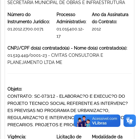
SECRETARIA MUNICIPAL DE OBRAS E INFRAESTRUTURA
Número do
Processo
Ano da Assinatura
Instrumento Jurídico:
Administrativo:
do Contrato:
01.2012.2700.0071
01.015400.12-
2012
17
CNPJ/CPF do(a) contratado(a) - Nome do(a) contratado(a):
01.519.449/0001-23 - CIVITAS CONSULTORIA E
PLANEJAMENTO LTDA ME
Objeto:
CONTRATO: SC-073/12 - ELABORAC?O E EXECUC?O DO
PROJETO TECNICO SOCIAL REFERENTE AS INTERVENC?
ES PREVISAS NO PROGRAMA DE URBANIZAC?O,
REGULARIZAC?O E INTERVENC?O EM ASSENTAMENTOS
PRECARIOS. PROJETOS E PROGRAMAS SOCIAIS
Vigência:
Licitação de
Modalidade da