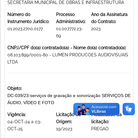
SECRETARIA MUNICIPAL DE OBRAS E INFRAESTRUTURA
Número do
Processo
Ano da Assinatura
Instrumento Jurídico:
Administrativo:
do Contrato:
01.2023.2700.0177
01.007772.23-
2023
69
CNPJ/CPF do(a) contratado(a) - Nome do(a) contratado(a):
08.103.899/0001-80 - LUMEN PRODUCOES AUDIOVISUAIS
LTDA
Objeto:
DC-039/23-serviços de gravação e sonorização SERVIÇOS DE
ÁUDIO, VÍDEO E FOTO
Vigência:
Licitação de
Modalidade da
04-OCT-24 a 03-
Origem:
licitação:
OCT-25
19/2023
PREGAO