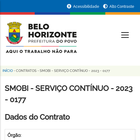
Pular
Portal
Acessibilidade
Alto Contraste
para
da
o
conteúdo
Prefeitura
O
principal
de
Belo
Horizonte
INÍCIO
-
CONTRATOS
-
SMOBI - SERVIÇO CONTÍNUO - 2023 - 0177
Trilha
de
SMOBI - SERVIÇO CONTÍNUO - 2023
navegação
- 0177
Dados do Contrato
Órgão: