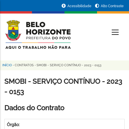
Pular
Portal
Acessibilidade
Alto Contraste
para
da
o
conteúdo
Prefeitura
O
principal
de
Belo
Horizonte
INÍCIO
-
CONTRATOS
-
SMOBI - SERVIÇO CONTÍNUO - 2023 - 0153
Trilha
de
SMOBI - SERVIÇO CONTÍNUO - 2023
navegação
- 0153
Dados do Contrato
Órgão: