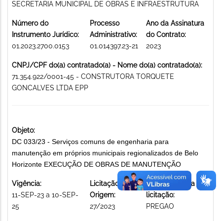
SECRETARIA MUNICIPAL DE OBRAS E INFRAESTRUTURA
Número do
Processo
Ano da Assinatura
Instrumento Jurídico:
Administrativo:
do Contrato:
01.2023.2700.0153
01.014397.23-21
2023
CNPJ/CPF do(a) contratado(a) - Nome do(a) contratado(a):
71.354.922/0001-45 - CONSTRUTORA TORQUETE
GONCALVES LTDA EPP
Objeto:
DC 033/23 - Serviços comuns de engenharia para
manutenção em próprios municipais regionalizados de Belo
Horizonte EXECUÇÃO DE OBRAS DE MANUTENÇÃO
Vigência:
Licitação de
Modalidade da
11-SEP-23 a 10-SEP-
Origem:
licitação:
25
27/2023
PREGAO