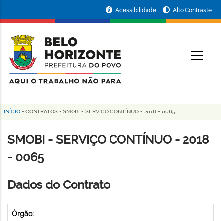
Pular
Portal
Acessibilidade
Alto Contraste
para
da
o
conteúdo
Prefeitura
O
principal
de
Belo
Horizonte
INÍCIO
-
CONTRATOS
-
SMOBI - SERVIÇO CONTÍNUO - 2018 - 0065
Trilha
de
SMOBI - SERVIÇO CONTÍNUO - 2018
navegação
- 0065
Dados do Contrato
Órgão: