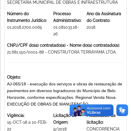
SECRETARIA MUNICIPAL DE OBRAS E INFRAESTRUTURA
Número do
Processo
Ano da Assinatura
Instrumento Jurídico:
Administrativo:
do Contrato:
01.2018.2700.0065
01.081033.18-
2018
26
CNPJ/CPF do(a) contratado(a) - Nome do(a) contratado(a):
21.681.150/0001-88 - CONSTRUTORA TERRAYAMA LTDA.
Objeto:
AJ-065/18 - execução dos serviços e obras de restauração de
pavimentos em diversos logradouros do Município de Belo
Horizonte, conforme especificações. Regional Venda Nova.
EXECUÇÃO DE OBRAS DE MANUTENÇÃO
Vigência:
Licitação de
Modalidade da
15-OCT-18 a 10-FEB-
Origem:
licitação:
22
9/2018
CONCORRENCIA