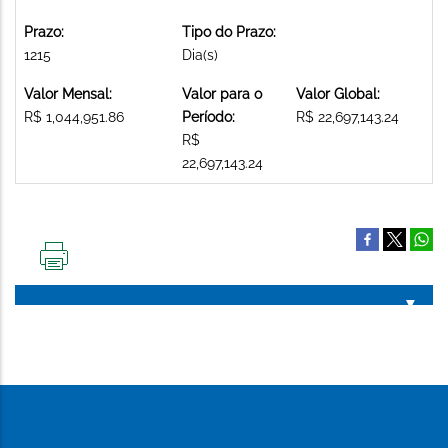
Prazo:
Tipo do Prazo:
1215
Dia(s)
Valor Mensal:
Valor para o
Valor Global:
R$ 1,044,951.86
Período:
R$ 22,697,143.24
R$
22,697,143.24
IMPRIMIR
ESTA
PÁGINA