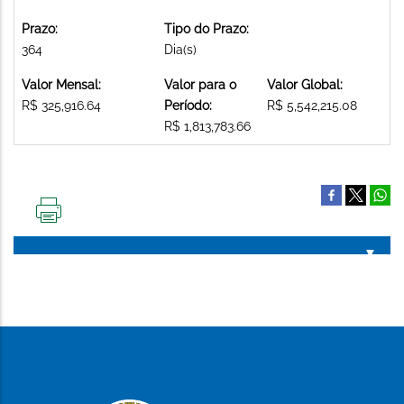
Prazo:
Tipo do Prazo:
364
Dia(s)
Valor Mensal:
Valor para o
Valor Global:
R$ 325,916.64
Período:
R$ 5,542,215.08
R$ 1,813,783.66
IMPRIMIR
ESTA
PÁGINA