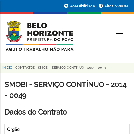
Pular
Portal
Acessibilidade
Alto Contraste
para
da
o
conteúdo
Prefeitura
O
principal
de
Belo
Horizonte
INÍCIO
-
CONTRATOS
-
SMOBI - SERVIÇO CONTÍNUO - 2014 - 0049
Trilha
de
SMOBI - SERVIÇO CONTÍNUO - 2014
navegação
- 0049
Dados do Contrato
Órgão: