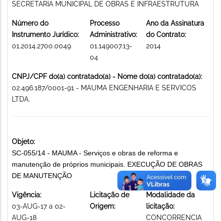
SECRETARIA MUNICIPAL DE OBRAS E INFRAESTRUTURA
Número do
Processo
Ano da Assinatura
Instrumento Jurídico:
Administrativo:
do Contrato:
01.2014.2700.0049
01.149007.13-
2014
04
CNPJ/CPF do(a) contratado(a) - Nome do(a) contratado(a):
02.496.187/0001-91 - MAUMA ENGENHARIA E SERVICOS
LTDA.
Objeto:
SC-055/14 - MAUMA - Serviços e obras de reforma e
manutenção de próprios municipais. EXECUÇÃO DE OBRAS
DE MANUTENÇÃO
Vigência:
Licitação de
Modalidade da
03-AUG-17 a 02-
Origem:
licitação:
AUG-18
CONCORRENCIA