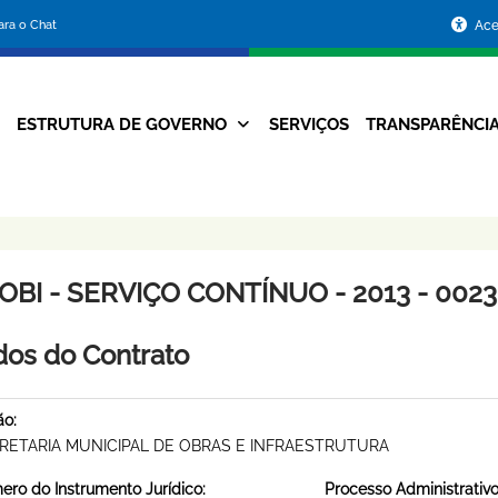
Portal
para o Chat
Ace
da
Prefeitura
ESTRUTURA DE GOVERNO
SERVIÇOS
TRANSPARÊNCI
Navegação
de
Principal
Belo
Horizonte
OBI - SERVIÇO CONTÍNUO - 2013 - 0023
os do Contrato
ão:
RETARIA MUNICIPAL DE OBRAS E INFRAESTRUTURA
ro do Instrumento Jurídico:
Processo Administrativo