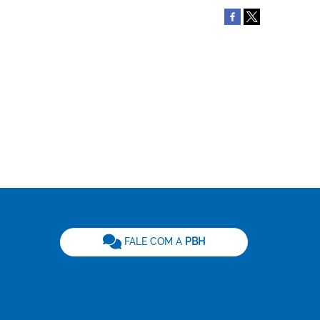
be
FALE COM A
PBH