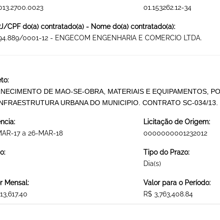
013.2700.0023
01.153262.12-34
/CPF do(a) contratado(a) - Nome do(a) contratado(a):
594.889/0001-12 - ENGECOM ENGENHARIA E COMERCIO LTDA.
to:
NECIMENTO DE MAO-SE-OBRA, MATERIAIS E EQUIPAMENTOS, P
INFRAESTRUTURA URBANA DO MUNICIPIO. CONTRATO SC-034/13
ncia:
Licitação de Origem:
MAR-17 a 26-MAR-18
0000000001232012
o:
Tipo do Prazo:
Dia(s)
r Mensal:
Valor para o Período:
13,617.40
R$ 3,763,408.84