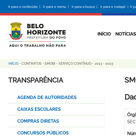
Pular
Ir para o conteúdo |
Ir para o menu |
Ir para a busca |
Ir para o rodapé |
Ir 
para
o
conteúdo
principal
INÍCIO
NOTÍCIAS
INÍCIO
-
CONTRATOS
-
SMOBI - SERVIÇO CONTÍNUO - 2013 - 0023
Trilha
de
SM
TRANSPARÊNCIA
navegação
Dad
AGENDA DE AUTORIDADES
CAIXAS ESCOLARES
Órg
COMPRAS DIRETAS
SEC
CONCURSOS PÚBLICOS
Núme