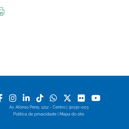
IMPRIMIR
ESTA
PÁGINA
Facebook
Instagram
Linkedin
Tiktok
Whatsapp
X
Flickr
Youtu
Av. Afonso Pena, 1212 - Centro | 30130-003
Política de privacidade
|
Mapa do site