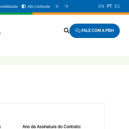
−
+
A
A
EN
PT
ES
ssibilidade
Alto Contraste
FALE COM A PBH
A
:
Ano da Assinatura do Contrato: