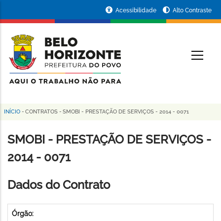
Pular
Portal
Acessibilidade
Alto Contraste
para
da
o
conteúdo
Prefeitura
O
principal
de
Belo
Horizonte
INÍCIO
-
CONTRATOS
-
SMOBI - PRESTAÇÃO DE SERVIÇOS - 2014 - 0071
Trilha
de
SMOBI - PRESTAÇÃO DE SERVIÇOS -
navegação
2014 - 0071
Dados do Contrato
Órgão: