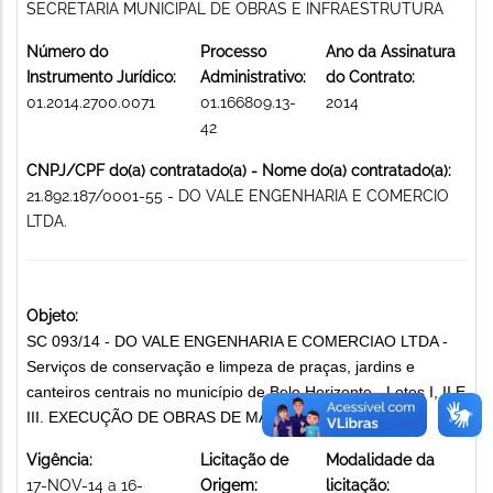
SECRETARIA MUNICIPAL DE OBRAS E INFRAESTRUTURA
Número do
Processo
Ano da Assinatura
Instrumento Jurídico:
Administrativo:
do Contrato:
01.2014.2700.0071
01.166809.13-
2014
42
CNPJ/CPF do(a) contratado(a) - Nome do(a) contratado(a):
21.892.187/0001-55 - DO VALE ENGENHARIA E COMERCIO
LTDA.
Objeto:
SC 093/14 - DO VALE ENGENHARIA E COMERCIAO LTDA -
Serviços de conservação e limpeza de praças, jardins e
canteiros centrais no município de Belo Horizonte - Lotes I, II E
III. EXECUÇÃO DE OBRAS DE MANUTENÇÃO
Vigência:
Licitação de
Modalidade da
17-NOV-14 a 16-
Origem:
licitação: