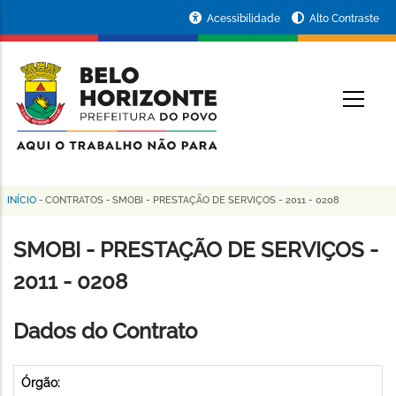
Pular
Portal
Acessibilidade
Alto Contraste
para
da
o
conteúdo
Prefeitura
O
principal
de
Belo
Horizonte
INÍCIO
-
CONTRATOS
-
SMOBI - PRESTAÇÃO DE SERVIÇOS - 2011 - 0208
Trilha
de
SMOBI - PRESTAÇÃO DE SERVIÇOS -
navegação
2011 - 0208
Dados do Contrato
Órgão: