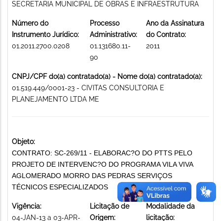
SECRETARIA MUNICIPAL DE OBRAS E INFRAESTRUTURA
Número do
Processo
Ano da Assinatura
Instrumento Jurídico:
Administrativo:
do Contrato:
01.2011.2700.0208
01.131680.11-
2011
90
CNPJ/CPF do(a) contratado(a) - Nome do(a) contratado(a):
01.519.449/0001-23 - CIVITAS CONSULTORIA E
PLANEJAMENTO LTDA ME
Objeto:
CONTRATO: SC-269/11 - ELABORAC?O DO PTTS PELO
PROJETO DE INTERVENC?O DO PROGRAMA VILA VIVA
AGLOMERADO MORRO DAS PEDRAS SERVIÇOS
TÉCNICOS ESPECIALIZADOS
Vigência:
Licitação de
Modalidade da
04-JAN-13 a 03-APR-
Origem:
licitação: