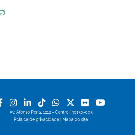
IMPRIMIR
ESTA
PÁGINA
Facebook
Instagram
Linkedin
Tiktok
Whatsapp
X
Flickr
Youtu
Av. Afonso Pena, 1212 - Centro | 30130-003
Política de privacidade
|
Mapa do site