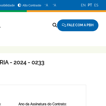
−
+
A
A
EN
PT
ES
ssibilidade
Alto Contraste
FALE COM A PBH
A
A - 2024 - 0233
:
Ano da Assinatura do Contrato: