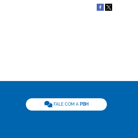
be
FALE COM A
PBH