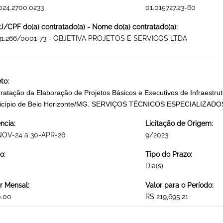
024.2700.0233
01.015727.23-60
/CPF do(a) contratado(a) - Nome do(a) contratado(a):
231.266/0001-73 - OBJETIVA PROJETOS E SERVICOS LTDA
to:
ratação da Elaboração de Projetos Básicos e Executivos de Infraestru
icípio de Belo Horizonte/MG. SERVIÇOS TÉCNICOS ESPECIALIZADO
ncia:
Licitação de Origem:
NOV-24 a 30-APR-26
9/2023
o:
Tipo do Prazo:
Dia(s)
r Mensal:
Valor para o Período:
0.00
R$ 219,695.21