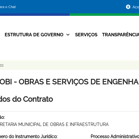
Portal
para o Chat
Ace
da
Prefeitura
ESTRUTURA DE GOVERNO
SERVIÇOS
TRANSPARÊNCI
Navegação
de
Principal
Belo
33
Horizonte
OBI - OBRAS E SERVIÇOS DE ENGENHARI
os do Contrato
ão:
RETARIA MUNICIPAL DE OBRAS E INFRAESTRUTURA
ro do Instrumento Jurídico:
Processo Administrativo