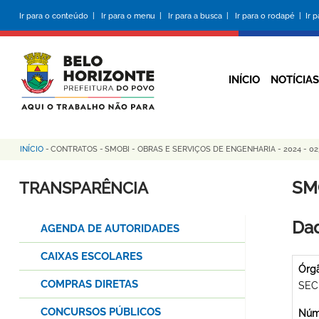
Pular
Ir para o conteúdo |
Ir para o menu |
Ir para a busca |
Ir para o rodapé |
Ir 
para
o
conteúdo
principal
INÍCIO
NOTÍCIAS
INÍCIO
-
CONTRATOS
-
SMOBI - OBRAS E SERVIÇOS DE ENGENHARIA - 2024 - 02
Trilha
de
SM
TRANSPARÊNCIA
navegação
Dad
AGENDA DE AUTORIDADES
CAIXAS ESCOLARES
Órg
COMPRAS DIRETAS
SEC
CONCURSOS PÚBLICOS
Núme