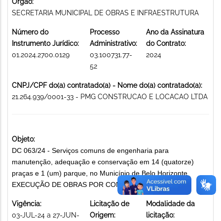
Órgão:
SECRETARIA MUNICIPAL DE OBRAS E INFRAESTRUTURA
Número do
Processo
Ano da Assinatura
Instrumento Jurídico:
Administrativo:
do Contrato:
01.2024.2700.0129
03.100731.77-
2024
52
CNPJ/CPF do(a) contratado(a) - Nome do(a) contratado(a):
21.264.939/0001-33 - PMG CONSTRUCAO E LOCACAO LTDA
Objeto:
DC 063/24 - Serviços comuns de engenharia para
manutenção, adequação e conservação em 14 (quatorze)
praças e 1 (um) parque, no Município de Belo Horizonte
EXECUÇÃO DE OBRAS POR CONTRATO
Vigência:
Licitação de
Modalidade da
03-JUL-24 a 27-JUN-
Origem:
licitação: