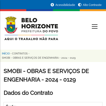
Pular
Portal
Acessibilidade
Alto Contraste
para
da
o
conteúdo
Prefeitura
O
principal
de
Belo
Horizonte
INÍCIO
-
CONTRATOS
-
Trilha
SMOBI - OBRAS E SERVIÇOS DE ENGENHARIA - 2024 - 0129
de
SMOBI - OBRAS E SERVIÇOS DE
navegação
ENGENHARIA - 2024 - 0129
Dados do Contrato