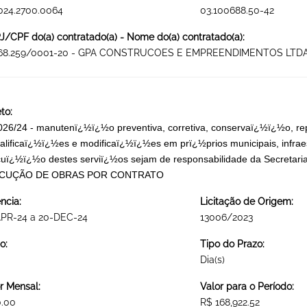
024.2700.0064
03.100688.50-42
/CPF do(a) contratado(a) - Nome do(a) contratado(a):
068.259/0001-20 - GPA CONSTRUCOES E EMPREENDIMENTOS LTD
to:
26/24 - manutenï¿½ï¿½o preventiva, corretiva, conservaï¿½ï¿½o, 
alificaï¿½ï¿½es e modificaï¿½ï¿½es em prï¿½prios municipais, infrae
uï¿½ï¿½o destes serviï¿½os sejam de responsabilidade da Secretaria 
CUÇÃO DE OBRAS POR CONTRATO
ncia:
Licitação de Origem:
APR-24 a 20-DEC-24
13006/2023
o:
Tipo do Prazo:
Dia(s)
r Mensal:
Valor para o Período:
0.00
R$ 168,922.52