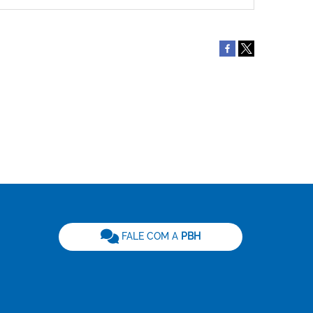
be
FALE COM A
PBH