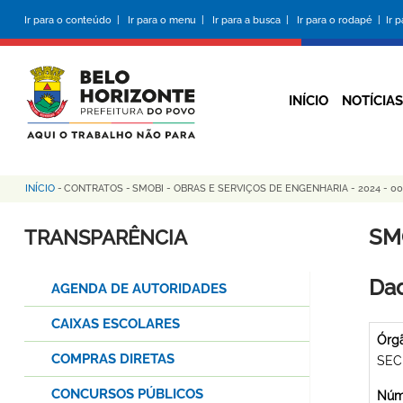
Pular
Ir para o conteúdo |
Ir para o menu |
Ir para a busca |
Ir para o rodapé |
Ir 
para
o
conteúdo
principal
INÍCIO
NOTÍCIAS
INÍCIO
-
CONTRATOS
-
SMOBI - OBRAS E SERVIÇOS DE ENGENHARIA - 2024 - 0
Trilha
de
SM
TRANSPARÊNCIA
navegação
Dad
AGENDA DE AUTORIDADES
CAIXAS ESCOLARES
Órg
COMPRAS DIRETAS
SEC
CONCURSOS PÚBLICOS
Núme