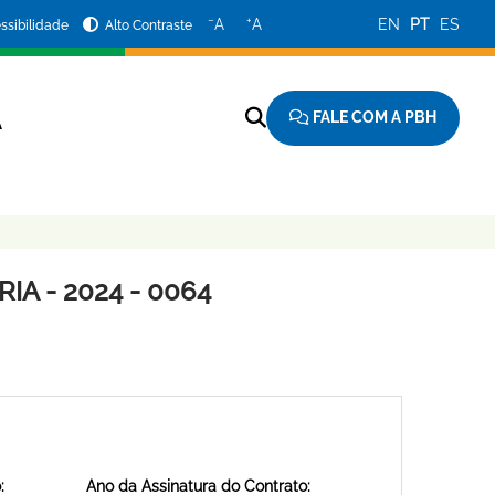
−
+
A
A
EN
PT
ES
ssibilidade
Alto Contraste
FALE COM A PBH
A
A - 2024 - 0064
:
Ano da Assinatura do Contrato: