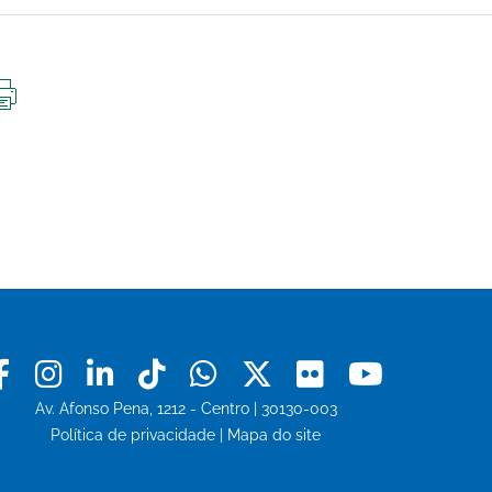
IMPRIMIR
ESTA
PÁGINA
Facebook
Instagram
Linkedin
Tiktok
Whatsapp
X
Flickr
Youtu
Av. Afonso Pena, 1212 - Centro | 30130-003
Política de privacidade
|
Mapa do site