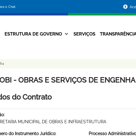
Portal
para o Chat
Ace
da
Prefeitura
ESTRUTURA DE GOVERNO
SERVIÇOS
TRANSPARÊNCI
Navegação
de
Principal
Belo
064
Horizonte
OBI - OBRAS E SERVIÇOS DE ENGENHARI
os do Contrato
ão:
RETARIA MUNICIPAL DE OBRAS E INFRAESTRUTURA
ro do Instrumento Jurídico:
Processo Administrativo