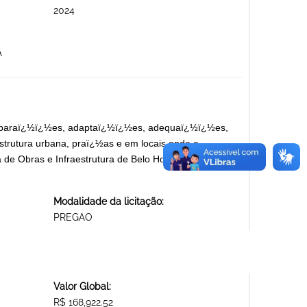
2024
A
reparaï¿½ï¿½es, adaptaï¿½ï¿½es, adequaï¿½ï¿½es,
strutura urbana, praï¿½as e em locais onde a
de Obras e Infraestrutura de Belo Horizonte - SMOBI
Modalidade da licitação:
PREGAO
Valor Global:
R$ 168,922.52