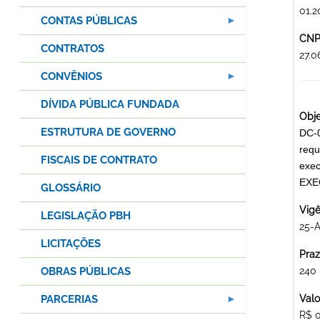
01.2
CONTAS PÚBLICAS
CNPJ
CONTRATOS
27.
CONVÊNIOS
DÍVIDA PÚBLICA FUNDADA
Obje
ESTRUTURA DE GOVERNO
DC-0
requ
FISCAIS DE CONTRATO
exec
EXE
GLOSSÁRIO
Vigê
LEGISLAÇÃO PBH
25-
LICITAÇÕES
Praz
OBRAS PÚBLICAS
240
PARCERIAS
Valo
R$ 