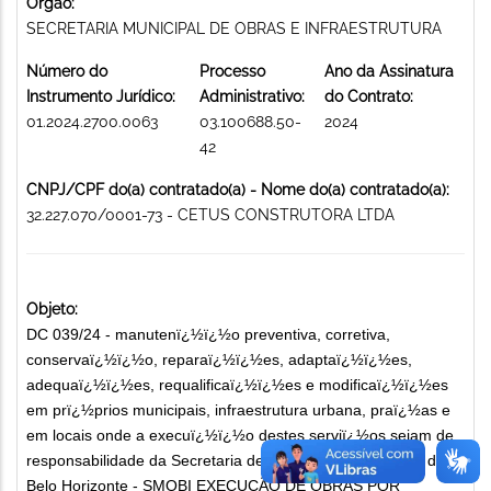
Órgão:
SECRETARIA MUNICIPAL DE OBRAS E INFRAESTRUTURA
Número do
Processo
Ano da Assinatura
Instrumento Jurídico:
Administrativo:
do Contrato:
01.2024.2700.0063
03.100688.50-
2024
42
CNPJ/CPF do(a) contratado(a) - Nome do(a) contratado(a):
32.227.070/0001-73 - CETUS CONSTRUTORA LTDA
Objeto:
DC 039/24 - manutenï¿½ï¿½o preventiva, corretiva,
conservaï¿½ï¿½o, reparaï¿½ï¿½es, adaptaï¿½ï¿½es,
adequaï¿½ï¿½es, requalificaï¿½ï¿½es e modificaï¿½ï¿½es
em prï¿½prios municipais, infraestrutura urbana, praï¿½as e
em locais onde a execuï¿½ï¿½o destes serviï¿½os sejam de
responsabilidade da Secretaria de Obras e Infraestrutura de
Belo Horizonte - SMOBI EXECUÇÃO DE OBRAS POR