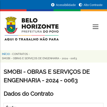
Pular
Portal
Acessibilidade
Alto Contraste
para
da
o
conteúdo
Prefeitura
O
principal
de
Belo
Horizonte
INÍCIO
-
CONTRATOS
-
Trilha
SMOBI - OBRAS E SERVIÇOS DE ENGENHARIA - 2024 - 0063
de
SMOBI - OBRAS E SERVIÇOS DE
navegação
ENGENHARIA - 2024 - 0063
Dados do Contrato