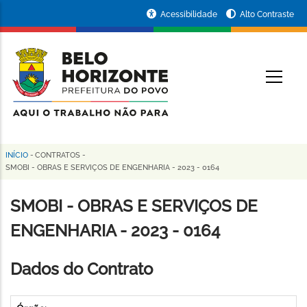
Pular
Portal
Acessibilidade
Alto Contraste
para
da
o
conteúdo
Prefeitura
O
principal
de
Belo
Horizonte
INÍCIO
-
CONTRATOS
-
Trilha
SMOBI - OBRAS E SERVIÇOS DE ENGENHARIA - 2023 - 0164
de
SMOBI - OBRAS E SERVIÇOS DE
navegação
ENGENHARIA - 2023 - 0164
Dados do Contrato