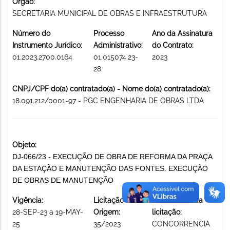
Órgão:
SECRETARIA MUNICIPAL DE OBRAS E INFRAESTRUTURA
Número do
Processo
Ano da Assinatura
Instrumento Jurídico:
Administrativo:
do Contrato:
01.2023.2700.0164
01.015074.23-
2023
28
CNPJ/CPF do(a) contratado(a) - Nome do(a) contratado(a):
18.091.212/0001-97 - PGC ENGENHARIA DE OBRAS LTDA
Objeto:
DJ-066/23 - EXECUÇÃO DE OBRA DE REFORMA DA PRAÇA
DA ESTAÇÃO E MANUTENÇÃO DAS FONTES. EXECUÇÃO
DE OBRAS DE MANUTENÇÃO
Vigência:
Licitação de
Modalidade da
28-SEP-23 a 19-MAY-
Origem:
licitação:
25
35/2023
CONCORRENCIA