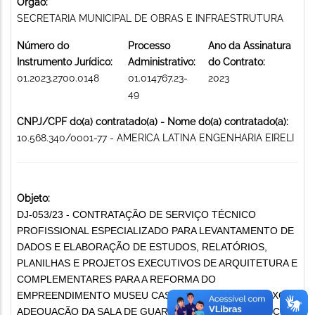
Órgão:
SECRETARIA MUNICIPAL DE OBRAS E INFRAESTRUTURA
Número do
Processo
Ano da Assinatura
Instrumento Jurídico:
Administrativo:
do Contrato:
01.2023.2700.0148
01.014767.23-
2023
49
CNPJ/CPF do(a) contratado(a) - Nome do(a) contratado(a):
10.568.340/0001-77 - AMERICA LATINA ENGENHARIA EIRELI
Objeto:
DJ-053/23 - CONTRATAÇÃO DE SERVIÇO TÉCNICO
PROFISSIONAL ESPECIALIZADO PARA LEVANTAMENTO DE
DADOS E ELABORAÇÃO DE ESTUDOS, RELATÓRIOS,
PLANILHAS E PROJETOS EXECUTIVOS DE ARQUITETURA E
COMPLEMENTARES PARA A REFORMA DO
EMPREENDIMENTO MUSEU CASA KUBITSCHEK ¿ ANEXO E
ADEQUAÇÃO DA SALA DE GUARDA DO ACERVO SERVIÇOS