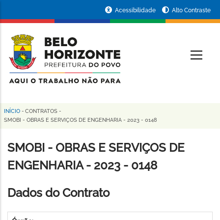
Pular
Portal
Acessibilidade
Alto Contraste
para
da
o
conteúdo
Prefeitura
O
principal
de
Belo
Horizonte
INÍCIO
-
CONTRATOS
-
Trilha
SMOBI - OBRAS E SERVIÇOS DE ENGENHARIA - 2023 - 0148
de
SMOBI - OBRAS E SERVIÇOS DE
navegação
ENGENHARIA - 2023 - 0148
Dados do Contrato