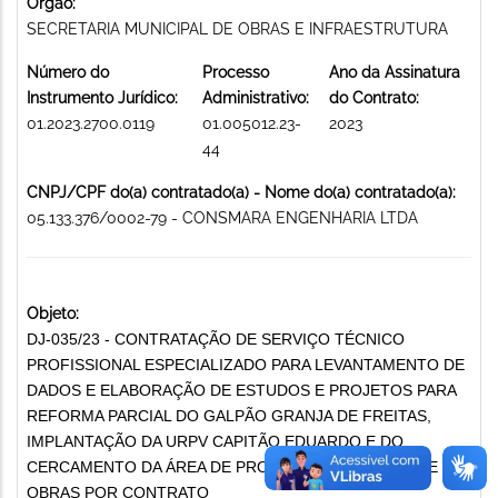
Órgão:
SECRETARIA MUNICIPAL DE OBRAS E INFRAESTRUTURA
Número do
Processo
Ano da Assinatura
Instrumento Jurídico:
Administrativo:
do Contrato:
01.2023.2700.0119
01.005012.23-
2023
44
CNPJ/CPF do(a) contratado(a) - Nome do(a) contratado(a):
05.133.376/0002-79 - CONSMARA ENGENHARIA LTDA
Objeto:
DJ-035/23 - CONTRATAÇÃO DE SERVIÇO TÉCNICO
PROFISSIONAL ESPECIALIZADO PARA LEVANTAMENTO DE
DADOS E ELABORAÇÃO DE ESTUDOS E PROJETOS PARA
REFORMA PARCIAL DO GALPÃO GRANJA DE FREITAS,
IMPLANTAÇÃO DA URPV CAPITÃO EDUARDO E DO
CERCAMENTO DA ÁREA DE PROTEÇÃO EXECUÇÃO DE
OBRAS POR CONTRATO