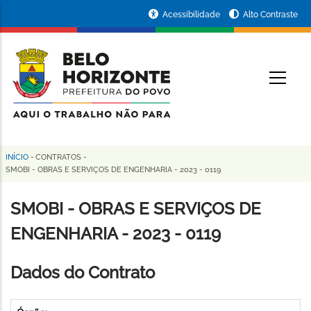
Pular
Portal
Acessibilidade
Alto Contraste
para
da
o
conteúdo
Prefeitura
O
principal
de
Belo
Horizonte
INÍCIO
-
CONTRATOS
-
Trilha
SMOBI - OBRAS E SERVIÇOS DE ENGENHARIA - 2023 - 0119
de
SMOBI - OBRAS E SERVIÇOS DE
navegação
ENGENHARIA - 2023 - 0119
Dados do Contrato