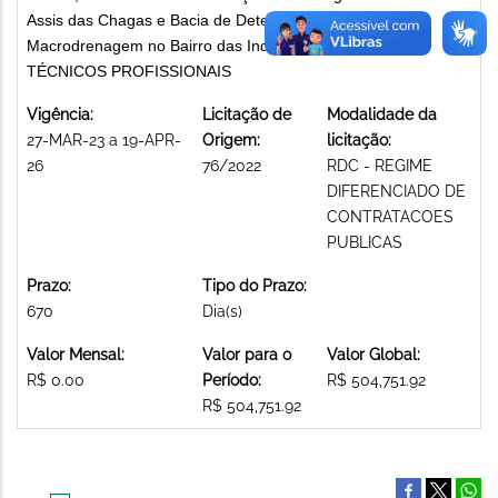
Assis das Chagas e Bacia de Detenção das Indústrias -
Macrodrenagem no Bairro das Indústrias. SERVIÇOS
TÉCNICOS PROFISSIONAIS
Vigência:
Licitação de
Modalidade da
27-MAR-23 a 19-APR-
Origem:
licitação:
26
76/2022
RDC - REGIME
DIFERENCIADO DE
CONTRATACOES
PUBLICAS
Prazo:
Tipo do Prazo:
670
Dia(s)
Valor Mensal:
Valor para o
Valor Global:
R$ 0.00
Período:
R$ 504,751.92
R$ 504,751.92