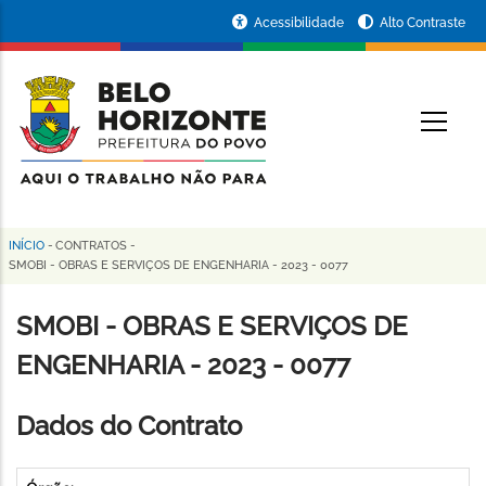
Pular
Portal
Acessibilidade
Alto Contraste
para
da
o
conteúdo
Prefeitura
O
principal
de
Belo
Horizonte
INÍCIO
-
CONTRATOS
-
Trilha
SMOBI - OBRAS E SERVIÇOS DE ENGENHARIA - 2023 - 0077
de
SMOBI - OBRAS E SERVIÇOS DE
navegação
ENGENHARIA - 2023 - 0077
Dados do Contrato