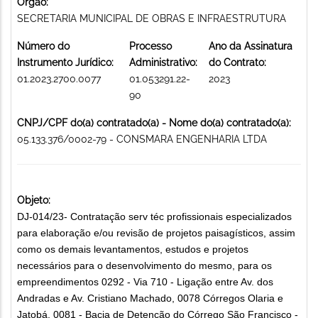
Órgão:
SECRETARIA MUNICIPAL DE OBRAS E INFRAESTRUTURA
Número do
Processo
Ano da Assinatura
Instrumento Jurídico:
Administrativo:
do Contrato:
01.2023.2700.0077
01.053291.22-
2023
90
CNPJ/CPF do(a) contratado(a) - Nome do(a) contratado(a):
05.133.376/0002-79 - CONSMARA ENGENHARIA LTDA
Objeto:
DJ-014/23- Contratação serv téc profissionais especializados
para elaboração e/ou revisão de projetos paisagísticos, assim
como os demais levantamentos, estudos e projetos
necessários para o desenvolvimento do mesmo, para os
empreendimentos 0292 - Via 710 - Ligação entre Av. dos
Andradas e Av. Cristiano Machado, 0078 Córregos Olaria e
Jatobá, 0081 - Bacia de Detenção do Córrego São Francisco -