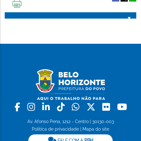
IMPRIMIR
ESTA
PÁGINA
Facebook
Instagram
Linkedin
Tiktok
Whatsapp
X
Flickr
Yo
Av. Afonso Pena, 1212 - Centro | 30130-003
Política de privacidade
|
Mapa do site
FALE COM A
PBH