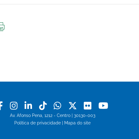
IMPRIMIR
ESTA
PÁGINA
Facebook
Instagram
Linkedin
Tiktok
Whatsapp
X
Flickr
Youtu
Av. Afonso Pena, 1212 - Centro | 30130-003
Política de privacidade
|
Mapa do site