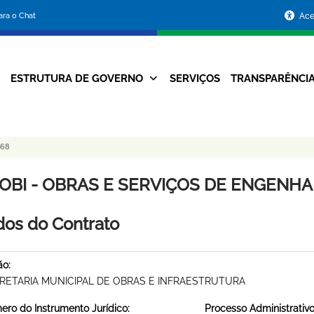
Portal
para o Chat
Ace
da
Prefeitura
ESTRUTURA DE GOVERNO
SERVIÇOS
TRANSPARÊNCI
Navegação
de
Principal
Belo
068
Horizonte
OBI - OBRAS E SERVIÇOS DE ENGENHARI
os do Contrato
ão:
RETARIA MUNICIPAL DE OBRAS E INFRAESTRUTURA
ro do Instrumento Jurídico:
Processo Administrativo