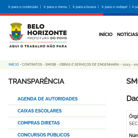
Pular
Ir para o conteúdo |
Ir para o menu |
Ir para a busca |
Ir para o rodapé |
Ir 
para
o
conteúdo
principal
INÍCIO
NOTÍCIAS
INÍCIO
-
CONTRATOS
-
SMOBI - OBRAS E SERVIÇOS DE ENGENHARIA - 2023 - 0
Trilha
de
SM
TRANSPARÊNCIA
navegação
Dad
AGENDA DE AUTORIDADES
CAIXAS ESCOLARES
Órg
COMPRAS DIRETAS
SEC
CONCURSOS PÚBLICOS
Núme