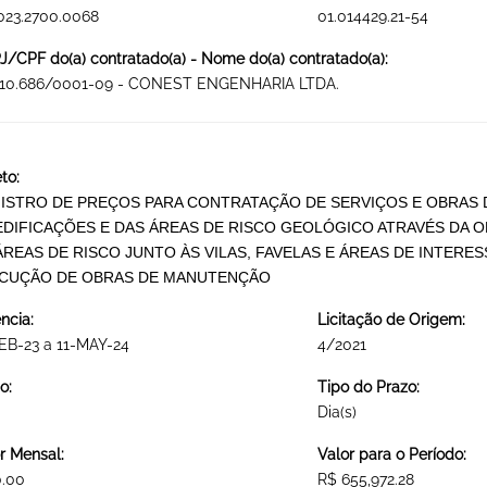
023.2700.0068
01.014429.21-54
/CPF do(a) contratado(a) - Nome do(a) contratado(a):
910.686/0001-09 - CONEST ENGENHARIA LTDA.
to:
ISTRO DE PREÇOS PARA CONTRATAÇÃO DE SERVIÇOS E OBRAS 
EDIFICAÇÕES E DAS ÁREAS DE RISCO GEOLÓGICO ATRAVÉS DA
ÁREAS DE RISCO JUNTO ÀS VILAS, FAVELAS E ÁREAS DE INTERE
CUÇÃO DE OBRAS DE MANUTENÇÃO
ncia:
Licitação de Origem:
EB-23 a 11-MAY-24
4/2021
o:
Tipo do Prazo:
Dia(s)
r Mensal:
Valor para o Período:
0.00
R$ 655,972.28