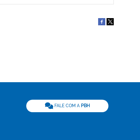
be
FALE COM A
PBH