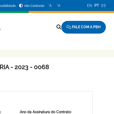
−
+
A
A
EN
PT
ES
ssibilidade
Alto Contraste
FALE COM A PBH
A
A - 2023 - 0068
:
Ano da Assinatura do Contrato: