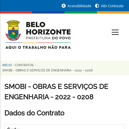
Pular
Portal
Acessibilidade
Alto Contraste
para
da
o
conteúdo
Prefeitura
O
principal
de
Belo
Horizonte
INÍCIO
-
CONTRATOS
-
Trilha
SMOBI - OBRAS E SERVIÇOS DE ENGENHARIA - 2022 - 0208
de
SMOBI - OBRAS E SERVIÇOS DE
navegação
ENGENHARIA - 2022 - 0208
Dados do Contrato