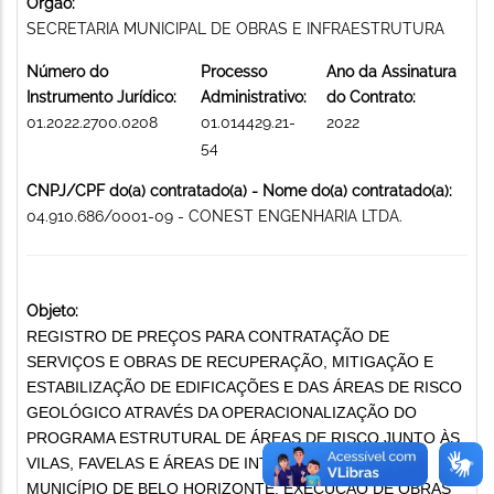
Órgão:
SECRETARIA MUNICIPAL DE OBRAS E INFRAESTRUTURA
Número do
Processo
Ano da Assinatura
Instrumento Jurídico:
Administrativo:
do Contrato:
01.2022.2700.0208
01.014429.21-
2022
54
CNPJ/CPF do(a) contratado(a) - Nome do(a) contratado(a):
04.910.686/0001-09 - CONEST ENGENHARIA LTDA.
Objeto:
REGISTRO DE PREÇOS PARA CONTRATAÇÃO DE
SERVIÇOS E OBRAS DE RECUPERAÇÃO, MITIGAÇÃO E
ESTABILIZAÇÃO DE EDIFICAÇÕES E DAS ÁREAS DE RISCO
GEOLÓGICO ATRAVÉS DA OPERACIONALIZAÇÃO DO
PROGRAMA ESTRUTURAL DE ÁREAS DE RISCO JUNTO ÀS
VILAS, FAVELAS E ÁREAS DE INTERESSE SOCIAL DO
MUNICÍPIO DE BELO HORIZONTE. EXECUÇÃO DE OBRAS