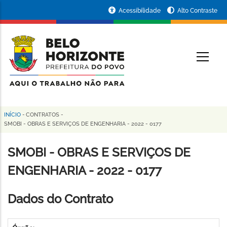
Pular
Portal
Acessibilidade
Alto Contraste
para
da
o
conteúdo
Prefeitura
O
principal
de
Belo
Horizonte
INÍCIO
-
CONTRATOS
-
Trilha
SMOBI - OBRAS E SERVIÇOS DE ENGENHARIA - 2022 - 0177
de
SMOBI - OBRAS E SERVIÇOS DE
navegação
ENGENHARIA - 2022 - 0177
Dados do Contrato