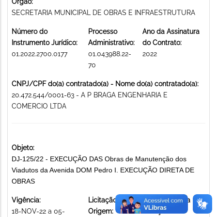
Órgão:
SECRETARIA MUNICIPAL DE OBRAS E INFRAESTRUTURA
Número do
Processo
Ano da Assinatura
Instrumento Jurídico:
Administrativo:
do Contrato:
01.2022.2700.0177
01.043988.22-
2022
70
CNPJ/CPF do(a) contratado(a) - Nome do(a) contratado(a):
20.472.544/0001-63 - A P BRAGA ENGENHARIA E
COMERCIO LTDA
Objeto:
DJ-125/22 - EXECUÇÃO DAS Obras de Manutenção dos
Viadutos da Avenida DOM Pedro I. EXECUÇÃO DIRETA DE
OBRAS
Vigência:
Licitação de
Modalidade da
18-NOV-22 a 05-
Origem:
licitação: