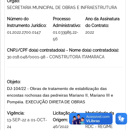
Órgão:
SECRETARIA MUNICIPAL DE OBRAS E INFRAESTRUTURA
Número do
Processo
Ano da Assinatura
Instrumento Jurídico:
Administrativo:
do Contrato:
01.2022.2700.0147
01.033985.22-
2022
56
CNPJ/CPF do(a) contratado(a) - Nome do(a) contratado(a):
30.018.048/0001-98 - CONSTRUTORA ITAMARACA
Objeto:
DJ-104/22 - Obras de tratamento de estabilização das
encostas rochosas das pedreiras Mariano II, Mariano III e
Pompéia. EXECUÇÃO DIRETA DE OBRAS
Vigência:
Licitação de
Modalidade da
13-SEP-22 a 01-OCT-
Origem:
licitação:
24
46/2022
RDC - REGIME