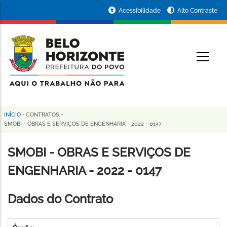
Pular
Portal
Acessibilidade
Alto Contraste
para
da
o
conteúdo
Prefeitura
O
principal
de
Belo
Horizonte
INÍCIO
-
CONTRATOS
-
Trilha
SMOBI - OBRAS E SERVIÇOS DE ENGENHARIA - 2022 - 0147
de
SMOBI - OBRAS E SERVIÇOS DE
navegação
ENGENHARIA - 2022 - 0147
Dados do Contrato