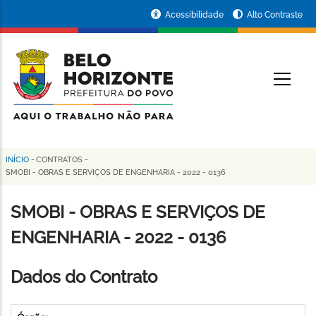
Pular
Portal
Acessibilidade
Alto Contraste
para
da
o
conteúdo
Prefeitura
O
principal
de
Belo
Horizonte
INÍCIO
-
CONTRATOS
-
Trilha
SMOBI - OBRAS E SERVIÇOS DE ENGENHARIA - 2022 - 0136
de
SMOBI - OBRAS E SERVIÇOS DE
navegação
ENGENHARIA - 2022 - 0136
Dados do Contrato