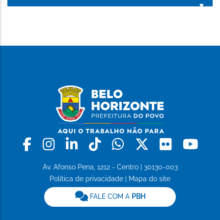
ESTA
PÁGINA
Facebook
Instagram
Linkedin
Tiktok
Whatsapp
X
Flickr
Yo
Av. Afonso Pena, 1212 - Centro | 30130-003
Política de privacidade
|
Mapa do site
FALE COM A
PBH