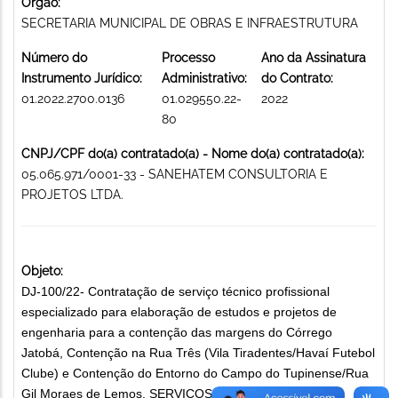
Órgão:
SECRETARIA MUNICIPAL DE OBRAS E INFRAESTRUTURA
Número do
Processo
Ano da Assinatura
Instrumento Jurídico:
Administrativo:
do Contrato:
01.2022.2700.0136
01.029550.22-
2022
80
CNPJ/CPF do(a) contratado(a) - Nome do(a) contratado(a):
05.065.971/0001-33 - SANEHATEM CONSULTORIA E
PROJETOS LTDA.
Objeto:
DJ-100/22- Contratação de serviço técnico profissional
especializado para elaboração de estudos e projetos de
engenharia para a contenção das margens do Córrego
Jatobá, Contenção na Rua Três (Vila Tiradentes/Havaí Futebol
Clube) e Contenção do Entorno do Campo do Tupinense/Rua
Gil Moraes de Lemos. SERVIÇOS TÉCNICOS