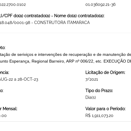
022.2700.0102
01.036092.21-36
/CPF do(a) contratado(a) - Nome do(a) contratado(a):
018.048/0001-98 - CONSTRUTORA ITAMARACA
to:
tação de seriviços e intervenções de recuperação e de manutenção de
junto Esperança, Regional Barreiro, ARP nº 006/22, etc. EXECU
ncia:
Licitação de Origem:
AUG-22 a 28-OCT-23
7/2021
o:
Tipo do Prazo:
Dia(s)
r Mensal:
Valor para o Período:
0.00
R$ 1,911,073.20