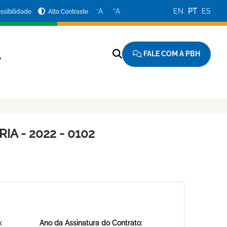
−
+
A
A
EN
PT
ES
ssibilidade
Alto Contraste
FALE COM A PBH
A
A - 2022 - 0102
:
Ano da Assinatura do Contrato: