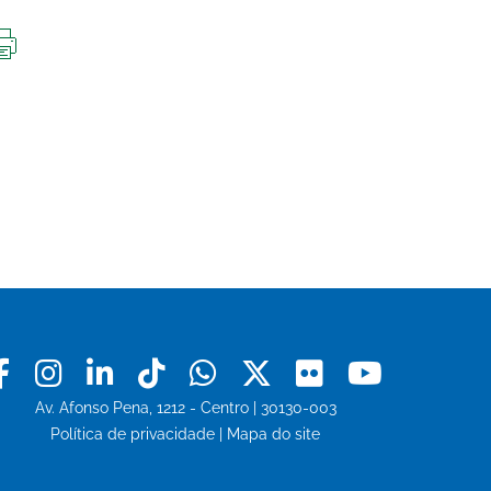
IMPRIMIR
ESTA
PÁGINA
Facebook
Instagram
Linkedin
Tiktok
Whatsapp
X
Flickr
Youtu
Av. Afonso Pena, 1212 - Centro | 30130-003
Política de privacidade
|
Mapa do site