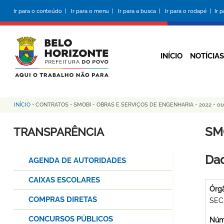
Pular
Ir para o conteúdo |
Ir para o menu |
Ir para a busca |
Ir para o rodapé |
Ir 
para
o
conteúdo
principal
INÍCIO
NOTÍCIAS
INÍCIO
-
CONTRATOS
-
SMOBI - OBRAS E SERVIÇOS DE ENGENHARIA - 2022 - 01
Trilha
de
SM
TRANSPARÊNCIA
navegação
Dad
AGENDA DE AUTORIDADES
CAIXAS ESCOLARES
Órg
COMPRAS DIRETAS
SEC
CONCURSOS PÚBLICOS
Núme