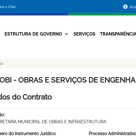
Portal
para o Chat
Ace
da
Prefeitura
ESTRUTURA DE GOVERNO
SERVIÇOS
TRANSPARÊNCI
Navegação
de
Principal
Belo
02
Horizonte
OBI - OBRAS E SERVIÇOS DE ENGENHARI
os do Contrato
ão:
RETARIA MUNICIPAL DE OBRAS E INFRAESTRUTURA
ro do Instrumento Jurídico:
Processo Administrativo