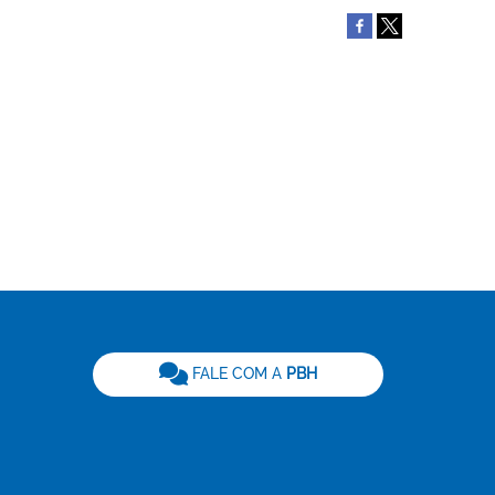
be
FALE COM A
PBH