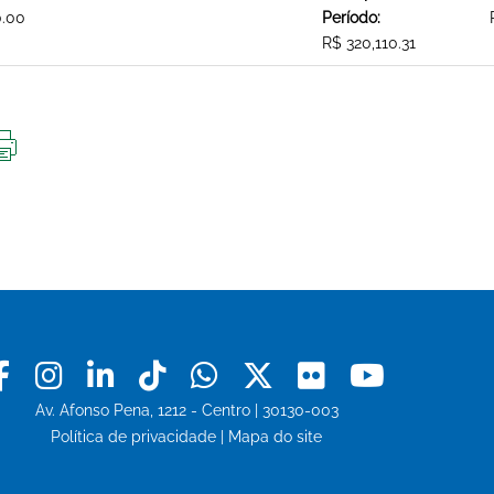
0.00
Período:
R$ 320,110.31
IMPRIMIR
ESTA
PÁGINA
Facebook
Instagram
Linkedin
Tiktok
Whatsapp
X
Flickr
Youtu
Av. Afonso Pena, 1212 - Centro | 30130-003
Política de privacidade
|
Mapa do site