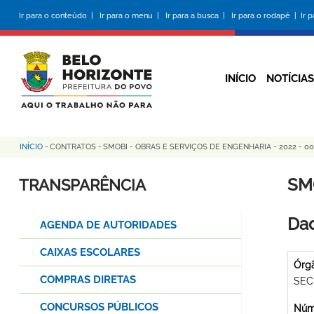
Pular
Ir para o conteúdo |
Ir para o menu |
Ir para a busca |
Ir para o rodapé |
Ir 
para
o
conteúdo
principal
INÍCIO
NOTÍCIAS
INÍCIO
-
CONTRATOS
-
SMOBI - OBRAS E SERVIÇOS DE ENGENHARIA - 2022 - 00
Trilha
de
SM
TRANSPARÊNCIA
navegação
Dad
AGENDA DE AUTORIDADES
CAIXAS ESCOLARES
Órg
COMPRAS DIRETAS
SEC
CONCURSOS PÚBLICOS
Núme