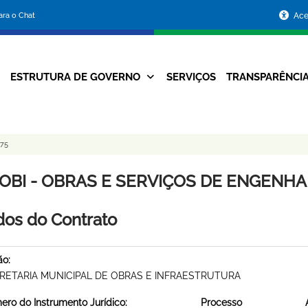
Portal
para o Chat
Ace
da
Prefeitura
ESTRUTURA DE GOVERNO
SERVIÇOS
TRANSPARÊNCI
Navegação
de
Principal
Belo
75
Horizonte
OBI - OBRAS E SERVIÇOS DE ENGENHARI
os do Contrato
ão:
RETARIA MUNICIPAL DE OBRAS E INFRAESTRUTURA
ro do Instrumento Jurídico:
Processo