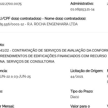
022.2700.0075
Administrativo:
01.069153.21-14
/CPF do(a) contratado(a) - Nome do(a) contratado(a):
685.556/0001-12 - R.A. ROCHA ENGENHARIA LTDA
to:
041/22 - CONTRATAÇÃO DE SERVIÇOS DE AVALIAÇÃO DA CONFO
REENDIMENTOS DE EDIFICAÇÕES FINANCIADOS COM RECURSO 
INA. SERVIÇOS DE CONSULTORIA
ncia:
Licitação de Origem:
JUN-22 a 03-JUN-25
44/2021
o:
Tipo do Prazo:
Dia(s)
r Mensal:
Valor para o