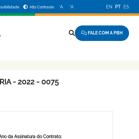
−
+
A
A
EN
PT
ES
ssibilidade
Alto Contraste
FALE COM A PBH
A
A - 2022 - 0075
Ano da Assinatura do Contrato: