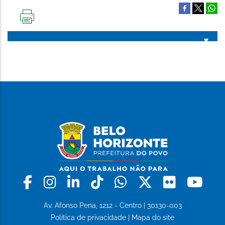
IMPRIMIR
ESTA
PÁGINA
Facebook
Instagram
Linkedin
Tiktok
Whatsapp
X
Flickr
Yo
Av. Afonso Pena, 1212 - Centro | 30130-003
Política de privacidade
|
Mapa do site