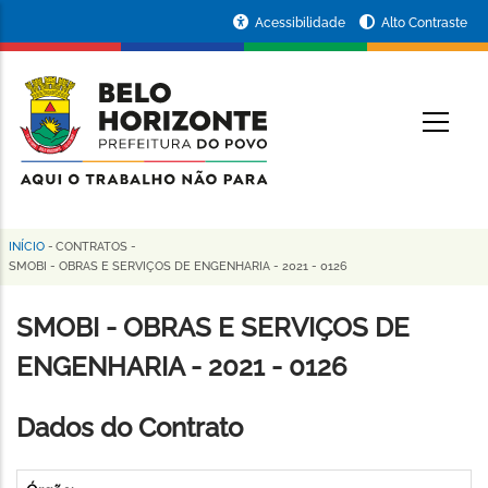
Pular
Portal
Acessibilidade
Alto Contraste
para
da
o
conteúdo
Prefeitura
O
principal
de
Belo
Horizonte
INÍCIO
-
CONTRATOS
-
Trilha
SMOBI - OBRAS E SERVIÇOS DE ENGENHARIA - 2021 - 0126
de
SMOBI - OBRAS E SERVIÇOS DE
navegação
ENGENHARIA - 2021 - 0126
Dados do Contrato