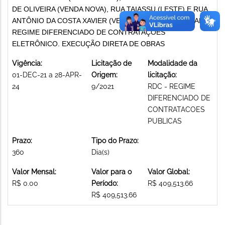
DE OLIVEIRA (VENDA NOVA), RUA TAIASSU (LESTE) E RUA
ANTÔNIO DA COSTA XAVIER (VENDA NOVA). MODALIDADE:
REGIME DIFERENCIADO DE CONTRATAÇÕES
ELETRÔNICO. EXECUÇÃO DIRETA DE OBRAS
Vigência:
Licitação de
Modalidade da
01-DEC-21 a 28-APR-
Origem:
licitação:
24
9/2021
RDC - REGIME
DIFERENCIADO DE
CONTRATACOES
PUBLICAS
Prazo:
Tipo do Prazo:
360
Dia(s)
Valor Mensal:
Valor para o
Valor Global:
R$ 0.00
Período:
R$ 409,513.66
R$ 409,513.66