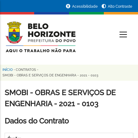
Pular
Portal
Acessibilidade
Alto Contraste
para
da
o
conteúdo
Prefeitura
O
principal
de
Belo
Horizonte
INÍCIO
-
CONTRATOS
-
Trilha
SMOBI - OBRAS E SERVIÇOS DE ENGENHARIA - 2021 - 0103
de
SMOBI - OBRAS E SERVIÇOS DE
navegação
ENGENHARIA - 2021 - 0103
Dados do Contrato