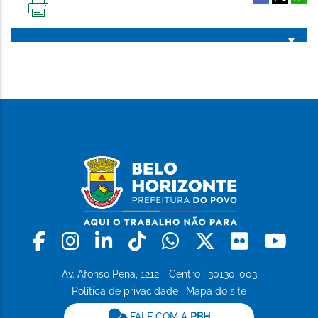
IMPRIMIR
ESTA
PÁGINA
Facebook
Instagram
Linkedin
Tiktok
Whatsapp
X
Flickr
Yo
Av. Afonso Pena, 1212 - Centro | 30130-003
Política de privacidade
|
Mapa do site
FALE COM A
PBH