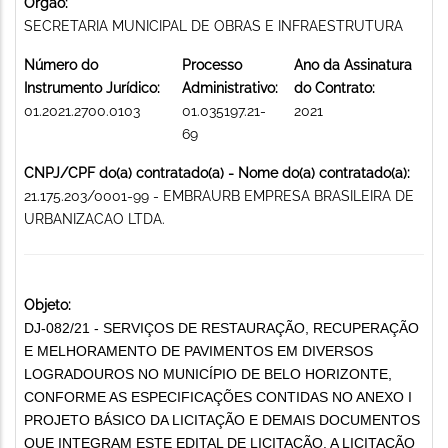
Órgão:
SECRETARIA MUNICIPAL DE OBRAS E INFRAESTRUTURA
Número do
Processo
Ano da Assinatura
Instrumento Jurídico:
Administrativo:
do Contrato:
01.2021.2700.0103
01.035197.21-
2021
69
CNPJ/CPF do(a) contratado(a) - Nome do(a) contratado(a):
21.175.203/0001-99 - EMBRAURB EMPRESA BRASILEIRA DE
URBANIZACAO LTDA.
Objeto:
DJ-082/21 - SERVIÇOS DE RESTAURAÇÃO, RECUPERAÇÃO
E MELHORAMENTO DE PAVIMENTOS EM DIVERSOS
LOGRADOUROS NO MUNICÍPIO DE BELO HORIZONTE,
CONFORME AS ESPECIFICAÇÕES CONTIDAS NO ANEXO I
PROJETO BÁSICO DA LICITAÇÃO E DEMAIS DOCUMENTOS
QUE INTEGRAM ESTE EDITAL DE LICITAÇÃO. A LICITAÇÃO