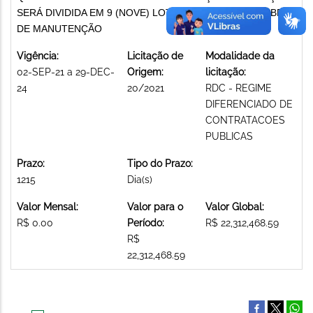
SERÁ DIVIDIDA EM 9 (NOVE) LOTES. EXECUÇÃO DE OBRAS
DE MANUTENÇÃO
Vigência:
Licitação de
Modalidade da
02-SEP-21 a 29-DEC-
Origem:
licitação:
24
20/2021
RDC - REGIME
DIFERENCIADO DE
CONTRATACOES
PUBLICAS
Prazo:
Tipo do Prazo:
1215
Dia(s)
Valor Mensal:
Valor para o
Valor Global:
R$ 0.00
Período:
R$ 22,312,468.59
R$
22,312,468.59