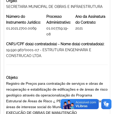
Órgão:
SECRETARIA MUNICIPAL DE OBRAS E INFRAESTRUTURA
Número do
Processo
Ano da Assinatura
Instrumento Jurídico:
Administrativo:
do Contrato:
01.2021.2700.0069
01.007719.19-
2021
08
CNPJ/CPF do(a) contratado(a) - Nome do(a) contratado(a):
19.590.967/0001-07 - ESTRUTURA ENGENHARIA E
CONSTRUCAO LTDA.
Objeto:
Registro de Preços para contratação de serviços e obras de
recuperação e estabilização de edificações e de áreas de risco
geológico através da operacionalização do Programa
Estrutural de Áreas de Risco ¿ PEAR, junto às Vilas, favelas e
áreas de interesse social do Município de Belo Horizonte
EXECUÇÃO DE OBRAS DE MANUTENÇÃO