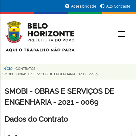
Pular
Portal
Acessibilidade
Alto Contraste
para
da
o
conteúdo
Prefeitura
O
principal
de
Belo
Horizonte
INÍCIO
-
CONTRATOS
-
Trilha
SMOBI - OBRAS E SERVIÇOS DE ENGENHARIA - 2021 - 0069
de
SMOBI - OBRAS E SERVIÇOS DE
navegação
ENGENHARIA - 2021 - 0069
Dados do Contrato