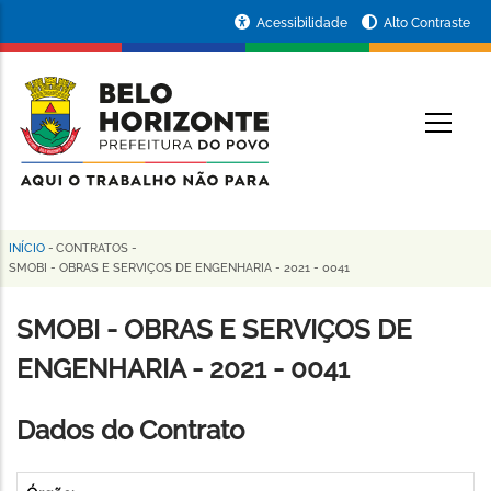
Pular
Portal
Acessibilidade
Alto Contraste
para
da
o
conteúdo
Prefeitura
O
principal
de
Belo
Horizonte
INÍCIO
-
CONTRATOS
-
Trilha
SMOBI - OBRAS E SERVIÇOS DE ENGENHARIA - 2021 - 0041
de
SMOBI - OBRAS E SERVIÇOS DE
navegação
ENGENHARIA - 2021 - 0041
Dados do Contrato