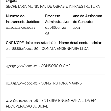
Órgão:
SECRETARIA MUNICIPAL DE OBRAS E INFRAESTRUTURA
Número do
Processo
Ano da Assinatura
Instrumento Jurídico:
Administrativo:
do Contrato:
01.2021.2700.0041
01.086795.20-
2021
05
CNPJ/CPF do(a) contratado(a) - Nome do(a) contratado(a):
25.388.869/0001-86 - CONATA ENGENHARIA LTDA
47.892.906/0001-21 - CONSORCIO CME
01.535.369/0001-61 - CONSTRUTORA MARINS
41.236.010/0001-08 - ENTERPA ENGENHARIA LTDA EM
RECUPERACAO JUDICIAL