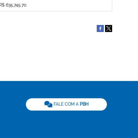
R$ 635,745.70
be
FALE COM A
PBH