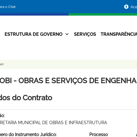
Portal
para o Chat
Ace
da
Prefeitura
ESTRUTURA DE GOVERNO
SERVIÇOS
TRANSPARÊNCI
Navegação
de
Principal
Belo
40
Horizonte
OBI - OBRAS E SERVIÇOS DE ENGENHARI
os do Contrato
ão:
RETARIA MUNICIPAL DE OBRAS E INFRAESTRUTURA
ro do Instrumento Jurídico:
Processo