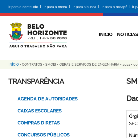
Pular
Ir para o conteúdo |
Ir para o menu |
Ir para a busca |
Ir para o rodapé |
Ir 
para
o
conteúdo
principal
INÍCIO
NOTÍCIAS
INÍCIO
-
CONTRATOS
-
SMOBI - OBRAS E SERVIÇOS DE ENGENHARIA - 2021 - 00
Trilha
de
SM
TRANSPARÊNCIA
navegação
Dad
AGENDA DE AUTORIDADES
CAIXAS ESCOLARES
Órg
COMPRAS DIRETAS
SEC
CONCURSOS PÚBLICOS
Núme