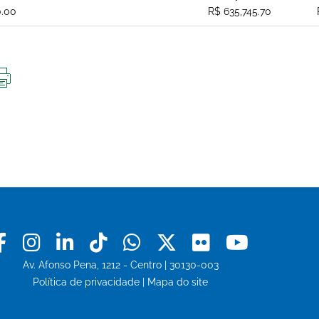
0.00
R$ 635,745.70
IMPRIMIR
ESTA
PÁGINA
Facebook
Instagram
Linkedin
Tiktok
Whatsapp
X
Flickr
Youtu
Av. Afonso Pena, 1212 - Centro | 30130-003
Política de privacidade
|
Mapa do site