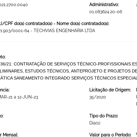
021.2700.0040
Administrativo:
01.083624.20-06
/CPF do(a) contratado(a) - Nome do(a) contratado(a):
871.903/0001-64 - TECHVIAS ENGENHARIA LTDA
to:
036/21: CONTRATAÇÃO DE SERVIÇOS TÉCNICO-PROFISSIONAIS 
LIMINARES, ESTUDOS TÉCNICOS, ANTEPROJETO E PROJETOS D
ÁTICA SANEAMENTO INTEGRADO SERVIÇOS TÉCNICOS ESPECIA
ncia:
Licitação de Origem:
AR-21 a 12-JUN-23
35/2020
o:
Tipo do Prazo:
Dia(s)
r Mensal:
Valor para o Período: