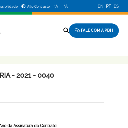
−
+
A
A
EN
PT
ES
ssibilidade
Alto Contraste
FALE COM A PBH
A
A - 2021 - 0040
Ano da Assinatura do Contrato: