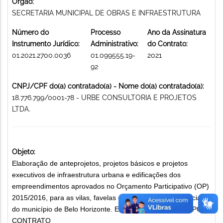
Órgão:
SECRETARIA MUNICIPAL DE OBRAS E INFRAESTRUTURA
Número do
Processo
Ano da Assinatura
Instrumento Jurídico:
Administrativo:
do Contrato:
01.2021.2700.0036
01.099555.19-
2021
92
CNPJ/CPF do(a) contratado(a) - Nome do(a) contratado(a):
18.776.799/0001-78 - URBE CONSULTORIA E PROJETOS
LTDA.
Objeto:
Elaboração de anteprojetos, projetos básicos e projetos
executivos de infraestrutura urbana e edificações dos
empreendimentos aprovados no Orçamento Participativo (OP)
2015/2016, para as vilas, favelas e áreas de interesse social
do município de Belo Horizonte. EXECUÇÃO DE OBRAS POR
CONTRATO