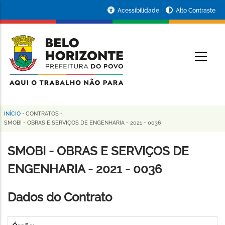
Pular
Portal
Acessibilidade
Alto Contraste
para
da
o
conteúdo
Prefeitura
O
principal
de
Belo
Horizonte
INÍCIO
-
CONTRATOS
-
Trilha
SMOBI - OBRAS E SERVIÇOS DE ENGENHARIA - 2021 - 0036
de
SMOBI - OBRAS E SERVIÇOS DE
navegação
ENGENHARIA - 2021 - 0036
Dados do Contrato