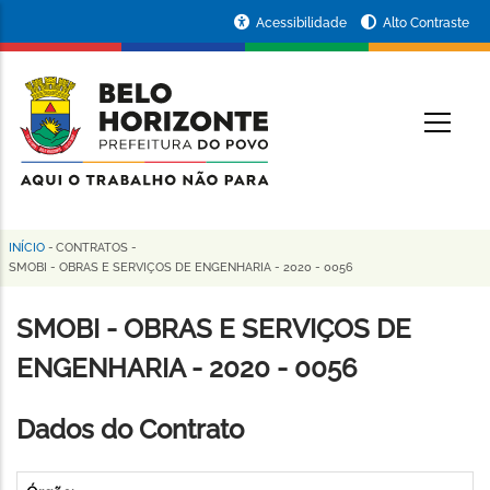
Pular
Portal
Acessibilidade
Alto Contraste
para
da
o
conteúdo
Prefeitura
O
principal
de
Belo
Horizonte
INÍCIO
-
CONTRATOS
-
Trilha
SMOBI - OBRAS E SERVIÇOS DE ENGENHARIA - 2020 - 0056
de
SMOBI - OBRAS E SERVIÇOS DE
navegação
ENGENHARIA - 2020 - 0056
Dados do Contrato