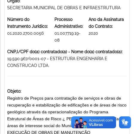
Órgão:
SECRETARIA MUNICIPAL DE OBRAS E INFRAESTRUTURA
Número do
Processo
Ano da Assinatura
Instrumento Jurídico:
Administrativo:
do Contrato:
01.2020.2700.0056
01.007719.19-
2020
08
CNPJ/CPF do(a) contratado(a) - Nome do(a) contratado(a):
19.590.967/0001-07 - ESTRUTURA ENGENHARIA E
CONSTRUCAO LTDA.
Objeto:
Registro de Preços para contratação de serviços e obras de
recuperação e estabilização de edificações e de áreas de risco
geológico através da operacionalização do Programa
Estrutural de Áreas de Risco ¿ PEAR, junto às Vilas, favelas e
áreas de interesse social do Município de Belo Horizonte
EXECUÇÃO DE OBRAS DE MANUTENÇÃO