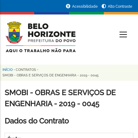
Pular
Portal
Acessibilidade
Alto Contraste
para
da
o
conteúdo
Prefeitura
O
principal
de
Belo
Horizonte
INÍCIO
-
CONTRATOS
-
Trilha
SMOBI - OBRAS E SERVIÇOS DE ENGENHARIA - 2019 - 0045
de
SMOBI - OBRAS E SERVIÇOS DE
navegação
ENGENHARIA - 2019 - 0045
Dados do Contrato