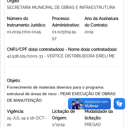
Órgão:
SECRETARIA MUNICIPAL DE OBRAS E INFRAESTRUTURA
Número do
Processo
Ano da Assinatura
Instrumento Jurídico:
Administrativo:
do Contrato:
01.2019.2700.0045
01.023709.19-
2019
57
CNPJ/CPF do(a) contratado(a) - Nome do(a) contratado(a):
42.938.225/0001-33 - VERTICE DISTRIBUIDORA EIRELI ME
Objeto:
Fornecimento de materiais diversos para o programa
estrutural de áreas de risco - PEAR EXECUÇÃO DE OBRAS
DE MANUTENÇÃO
Vigência:
Licitação de
Modalidade da
25-JUL-19 a 16-OCT-
Origem:
licitação:
20
1/2019
PREGAO